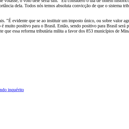
votasse, o voto dele seria sim. "Eu considero o dia de ontem histórico
tância dela. Todos nós temos absoluta convicção de que o sistema tri
is. "É evidente que se ao instituir um imposto único, ou sobre valor ag
o é muito positivo para o Brasil. Então, sendo positivo para Brasil ser
te que essa reforma tributária milita a favor dos 853 municípios de Min
ndo inquérito