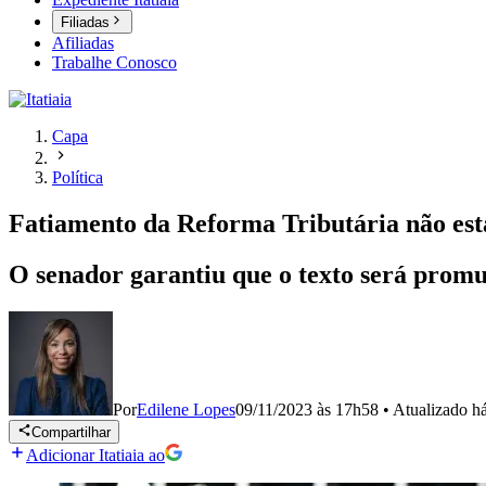
Filiadas
Afiliadas
Trabalhe Conosco
Capa
Política
Fatiamento da Reforma Tributária não está
O senador garantiu que o texto será promu
Por
Edilene Lopes
09/11/2023 às 17h58
•
Atualizado
h
Compartilhar
Adicionar Itatiaia ao