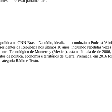
antes do recesso parlamentar".
 de política na CNN Brasil. Na rádio, idealizou e conduziu o Podcast 'Abri
 presidentes da República nos últimos 10 anos, incluindo repetidas veze
Centro Tecnológico de Monterrey (México), está na Itatiaia desde 2006
ntos de política, economia e territórios de guerra. Premiada, em 2016 fo
categoria Rádio e Texto.