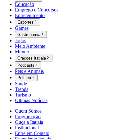
Educação
Emprego e Concursos
Entretenimento
Esportes
Games
Gastronomia
Jogos
Meio Ambiente
Mundo
Orações Itatiaia
Podcasts
Pets e Animais
Política
Saúde
Trends
Turismo
Últimas Notícias
Quem Somos
Programação
Ouça a Itatiaia
Institucional
Entre em Contato
Expediente Itatiaia