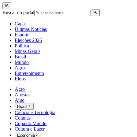
Buscar no portal
Capa
Últimas Notícias
Esporte
Eleições 2026
Política
Minas Gerais
Brasil
Mundo
Agro
Entretenimento
Eloos
Agro
Apostas
Auto
Brasil
Ciência e Tecnologia
Colunas
Copa do Mundo
Cultura e Lazer
Economia