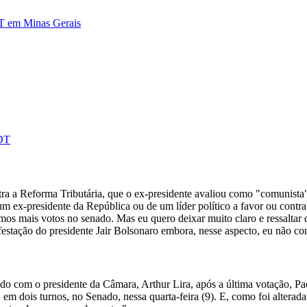
DT em Minas Gerais
PDT
ra a Reforma Tributária, que o ex-presidente avaliou como "comunista"
m ex-presidente da República ou de um líder político a favor ou contra 
emos mais votos no senado. Mas eu quero deixar muito claro e ressalta
festação do presidente Jair Bolsonaro embora, nesse aspecto, eu não co
o com o presidente da Câmara, Arthur Lira, após a última votação, Pach
em dois turnos, no Senado, nessa quarta-feira (9). E, como foi alterad