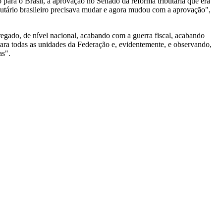
 para o Brasil, a aprovação no Senado da reforma tributária que era
butário brasileiro precisava mudar e agora mudou com a aprovação",
regado, de nível nacional, acabando com a guerra fiscal, acabando
á para todas as unidades da Federação e, evidentemente, e observando,
as".