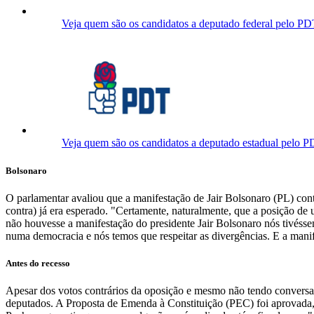
Veja quem são os candidatos a deputado federal pelo P
Veja quem são os candidatos a deputado estadual pelo 
Bolsonaro
O parlamentar avaliou que a manifestação de Jair Bolsonaro (PL) cont
contra) já era esperado. "Certamente, naturalmente, que a posição de u
não houvesse a manifestação do presidente Jair Bolsonaro nós tivéss
numa democracia e nós temos que respeitar as divergências. E a mani
Antes do recesso
Apesar dos votos contrários da oposição e mesmo não tendo conversad
deputados. A Proposta de Emenda à Constituição (PEC) foi aprovada, 