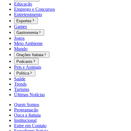
Educação
Emprego e Concursos
Entretenimento
Esportes
Games
Gastronomia
Jogos
Meio Ambiente
Mundo
Orações Itatiaia
Podcasts
Pets e Animais
Política
Saúde
Trends
Turismo
Últimas Notícias
Quem Somos
Programação
Ouça a Itatiaia
Institucional
Entre em Contato
Expediente Itatiaia