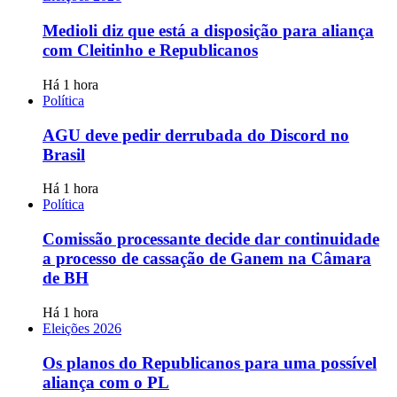
Medioli diz que está a disposição para aliança
com Cleitinho e Republicanos
Há 1 hora
Política
AGU deve pedir derrubada do Discord no
Brasil
Há 1 hora
Política
Comissão processante decide dar continuidade
a processo de cassação de Ganem na Câmara
de BH
Há 1 hora
Eleições 2026
Os planos do Republicanos para uma possível
aliança com o PL