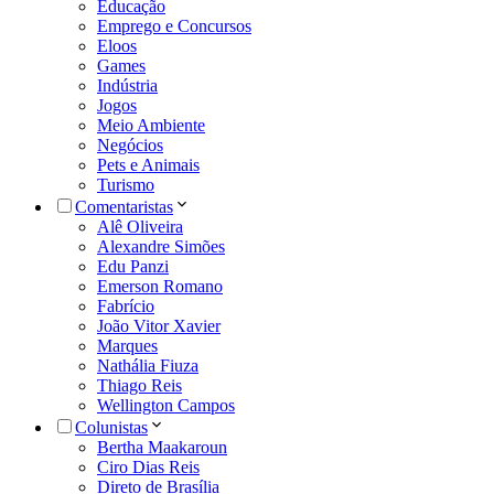
Educação
Emprego e Concursos
Eloos
Games
Indústria
Jogos
Meio Ambiente
Negócios
Pets e Animais
Turismo
Comentaristas
Alê Oliveira
Alexandre Simões
Edu Panzi
Emerson Romano
Fabrício
João Vitor Xavier
Marques
Nathália Fiuza
Thiago Reis
Wellington Campos
Colunistas
Bertha Maakaroun
Ciro Dias Reis
Direto de Brasília