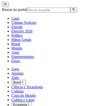
Buscar no portal
Capa
Últimas Notícias
Esporte
Eleições 2026
Política
Minas Gerais
Brasil
Mundo
Agro
Entretenimento
Eloos
Agro
Apostas
Auto
Brasil
Ciência e Tecnologia
Colunas
Copa do Mundo
Cultura e Lazer
Economia