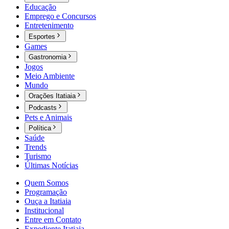
Educação
Emprego e Concursos
Entretenimento
Esportes
Games
Gastronomia
Jogos
Meio Ambiente
Mundo
Orações Itatiaia
Podcasts
Pets e Animais
Política
Saúde
Trends
Turismo
Últimas Notícias
Quem Somos
Programação
Ouça a Itatiaia
Institucional
Entre em Contato
Expediente Itatiaia