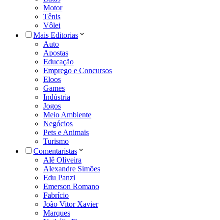
Motor
Tênis
Vôlei
Mais Editorias
Auto
Apostas
Educação
Emprego e Concursos
Eloos
Games
Indústria
Jogos
Meio Ambiente
Negócios
Pets e Animais
Turismo
Comentaristas
Alê Oliveira
Alexandre Simões
Edu Panzi
Emerson Romano
Fabrício
João Vitor Xavier
Marques