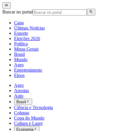
Buscar no portal
Capa
Últimas Notícias
Esporte
Eleições 2026
Política
Minas Gerais
Brasil
Mundo
Agro
Entretenimento
Eloos
Agro
Apostas
Auto
Brasil
Ciência e Tecnologia
Colunas
Copa do Mundo
Cultura e Lazer
Economia