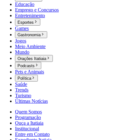
Educação
Emprego e Concursos
Entretenimento
Esportes
Games
Gastronomia
Jogos
Meio Ambiente
Mundo
Orações Itatiaia
Podcasts
Pets e Animais
Política
Saúde
Trends
Turismo
Últimas Notícias
Quem Somos
Programação
Ouça a Itatiaia
Institucional
Entre em Contato
Expediente Itatiaia