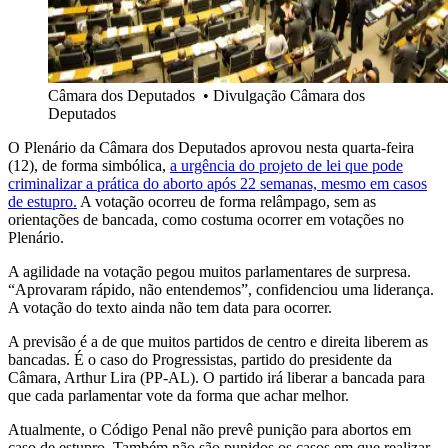
Câmara dos Deputados
•
Divulgação Câmara dos
Deputados
O Plenário da Câmara dos Deputados aprovou nesta quarta-feira
(12), de forma simbólica,
a urgência do projeto de lei que pode
criminalizar a prática do aborto após 22 semanas, mesmo em casos
de estupro.
A votação ocorreu de forma relâmpago, sem as
orientações de bancada, como costuma ocorrer em votações no
Plenário.
A agilidade na votação pegou muitos parlamentares de surpresa.
“Aprovaram rápido, não entendemos”, confidenciou uma liderança.
A votação do texto ainda não tem data para ocorrer.
A previsão é a de que muitos partidos de centro e direita liberem as
bancadas. É o caso do Progressistas, partido do presidente da
Câmara, Arthur Lira (PP-AL). O partido irá liberar a bancada para
que cada parlamentar vote da forma que achar melhor.
Atualmente, o Código Penal não prevê punição para abortos em
caso de estupro. Também não são punidos os casos em que realizar