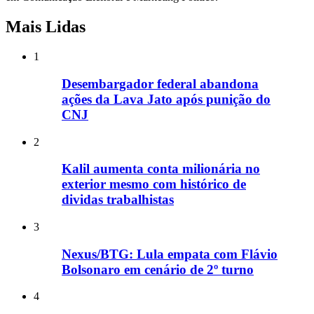
Mais Lidas
1
Desembargador federal abandona
ações da Lava Jato após punição do
CNJ
2
Kalil aumenta conta milionária no
exterior mesmo com histórico de
dividas trabalhistas
3
Nexus/BTG: Lula empata com Flávio
Bolsonaro em cenário de 2º turno
4