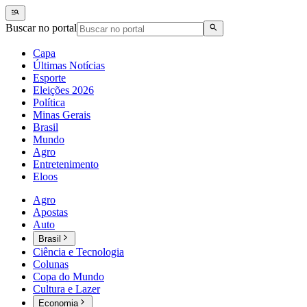
Buscar no portal
Capa
Últimas Notícias
Esporte
Eleições 2026
Política
Minas Gerais
Brasil
Mundo
Agro
Entretenimento
Eloos
Agro
Apostas
Auto
Brasil
Ciência e Tecnologia
Colunas
Copa do Mundo
Cultura e Lazer
Economia