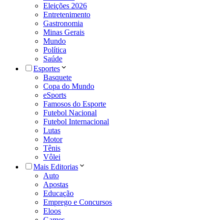
Eleições 2026
Entretenimento
Gastronomia
Minas Gerais
Mundo
Política
Saúde
Esportes
Basquete
Copa do Mundo
eSports
Famosos do Esporte
Futebol Nacional
Futebol Internacional
Lutas
Motor
Tênis
Vôlei
Mais Editorias
Auto
Apostas
Educação
Emprego e Concursos
Eloos
Games