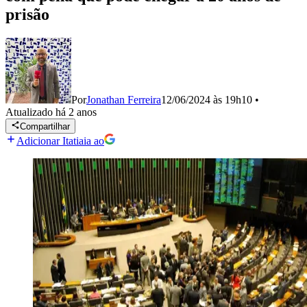
prisão
Por
Jonathan Ferreira
12/06/2024 às 19h10
•
Atualizado
há 2 anos
Compartilhar
Adicionar Itatiaia ao