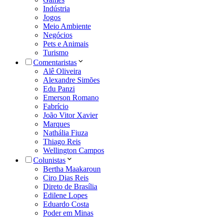
Indústria
Jogos
Meio Ambiente
Negócios
Pets e Animais
Turismo
Comentaristas
Alê Oliveira
Alexandre Simões
Edu Panzi
Emerson Romano
Fabrício
João Vitor Xavier
Marques
Nathália Fiuza
Thiago Reis
Wellington Campos
Colunistas
Bertha Maakaroun
Ciro Dias Reis
Direto de Brasília
Edilene Lopes
Eduardo Costa
Poder em Minas