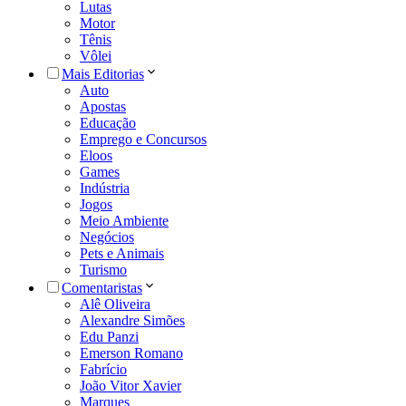
Lutas
Motor
Tênis
Vôlei
Mais Editorias
Auto
Apostas
Educação
Emprego e Concursos
Eloos
Games
Indústria
Jogos
Meio Ambiente
Negócios
Pets e Animais
Turismo
Comentaristas
Alê Oliveira
Alexandre Simões
Edu Panzi
Emerson Romano
Fabrício
João Vitor Xavier
Marques