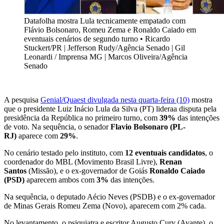
Datafolha mostra Lula tecnicamente empatado com
Flávio Bolsonaro, Romeu Zema e Ronaldo Caiado em
eventuais cenários de segundo turno
•
Ricardo
Stuckert/PR | Jefferson Rudy/Agência Senado | Gil
Leonardi / Imprensa MG | Marcos Oliveira/Agência
Senado
A pesquisa
Genial/Quaest divulgada nesta quarta-feira (10)
mostra
que o presidente Luiz Inácio Lula da Silva (PT) lideraa disputa pela
presidência da República no primeiro turno, com
39%
das intenções
de voto. Na sequência, o senador
Flavio Bolsonaro (PL-
RJ)
aparece com
29%
.
No cenário testado pelo instituto, com
12 eventuais candidatos
, o
coordenador do MBL (Movimento Brasil Livre),
Renan
Santos
(Missão), e o ex-governador de Goiás
Ronaldo Caiado
(PSD)
aparecem ambos com
3%
das intenções.
Na sequência, o deputado Aécio Neves (PSDB) e o ex-governador
de Minas Gerais Romeu Zema (Novo), aparecem com 2% cada.
No levantamento, o psiquiatra e escritor Augusto Cury (Avante), o