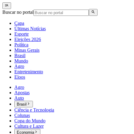
Buscar no portal
Capa
Últimas Notícias
Esporte
Eleições 2026
Política
Minas Gerais
Brasil
Mundo
Agro
Entretenimento
Eloos
Agro
Apostas
Auto
Brasil
Ciência e Tecnologia
Colunas
Copa do Mundo
Cultura e Lazer
Economia