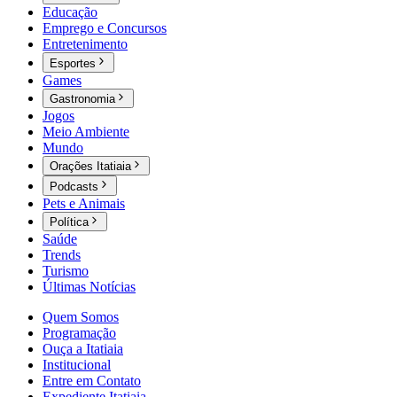
Educação
Emprego e Concursos
Entretenimento
Esportes
Games
Gastronomia
Jogos
Meio Ambiente
Mundo
Orações Itatiaia
Podcasts
Pets e Animais
Política
Saúde
Trends
Turismo
Últimas Notícias
Quem Somos
Programação
Ouça a Itatiaia
Institucional
Entre em Contato
Expediente Itatiaia