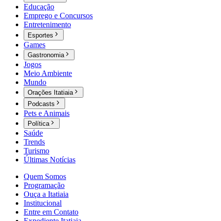
Educação
Emprego e Concursos
Entretenimento
Esportes
Games
Gastronomia
Jogos
Meio Ambiente
Mundo
Orações Itatiaia
Podcasts
Pets e Animais
Política
Saúde
Trends
Turismo
Últimas Notícias
Quem Somos
Programação
Ouça a Itatiaia
Institucional
Entre em Contato
Expediente Itatiaia