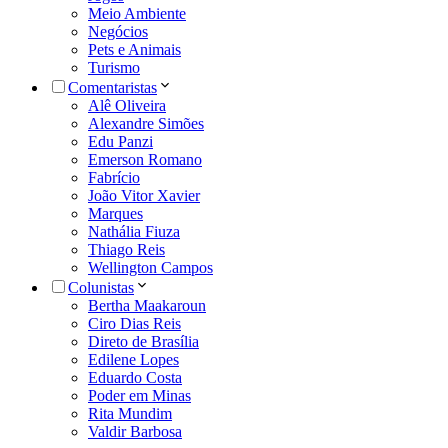
Meio Ambiente
Negócios
Pets e Animais
Turismo
Comentaristas
Alê Oliveira
Alexandre Simões
Edu Panzi
Emerson Romano
Fabrício
João Vitor Xavier
Marques
Nathália Fiuza
Thiago Reis
Wellington Campos
Colunistas
Bertha Maakaroun
Ciro Dias Reis
Direto de Brasília
Edilene Lopes
Eduardo Costa
Poder em Minas
Rita Mundim
Valdir Barbosa