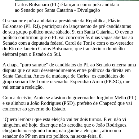
Carlos Bolsonaro (PL) é lançado como pré-candidato
ao Senado por Santa Catarina
•
Divulgação
O senador e pré-candidato a presidente da República, Flávio
Bolsonaro (PL-RJ), participou do lançamento de pré-candidaturas
de seu grupo político neste sábado, 9, em Santa Catarina. O evento
político confirmou que o PL vai concorrer às duas vagas abertas ao
Senado com a deputada federal Carol de Toni e com o ex-vereador
do Rio de Janeiro Carlos Bolsonaro, que transferiu o domicílio
eleitoral para o Estado do Sul.
A chapa "puro sangue" de candidatos do PL ao Senado encerra uma
disputa que causou desentendimentos entre políticos da direita em
Santa Catarina. Antes da mudança de Carlos, os candidatos do
grupo seriam De Toni e o senador Esperidião Amin (PP-SC), que
vai tentar a reeleição.
Com a decisão, Amin se afastou do governador Jorginho Mello (PL)
e se alinhou a João Rodrigues (PSD), prefeito de Chapecó que vai
concorrer ao governo do Estado.
"Quero lembrar que esta eleição vai ter dois turnos. E eu não vi
ninguém, até hoje, dizer que não acredita que o João Rodrigues,
chegando ao segundo turno, não ganhe a eleição", afirmou o
senador do PP em um ato político, na sexta-feira, 8.