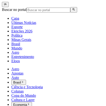
Buscar no portal
Capa
Últimas Notícias
Esporte
Eleições 2026
Política
Minas Gerais
Brasil
Mundo
Agro
Entretenimento
Eloos
Agro
Apostas
Auto
Brasil
Ciência e Tecnologia
Colunas
Copa do Mundo
Cultura e Lazer
Economia