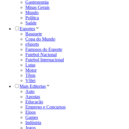
Gastronomia
Minas Gerais
Mundo
Política
Saúde
Esportes
Basquete
Copa do Mundo
eSports
Famosos do Esporte
Futebol Nacional
Futebol Internacional
Lutas
Motor
Tênis
Vôlei
Mais Editorias
Auto
Apostas
Educação
Emprego e Concursos
Eloos
Games
Indústria
Jogos