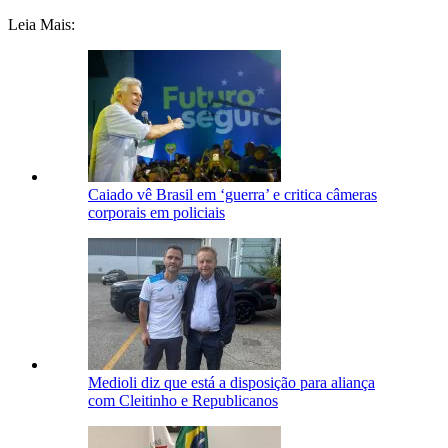
Leia Mais:
Caiado vê Brasil em ‘guerra’ e critica câmeras
corporais em policiais
Medioli diz que está a disposição para aliança
com Cleitinho e Republicanos