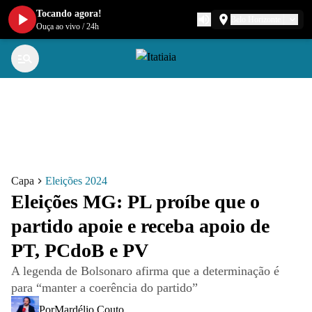
Tocando agora!
Belo Horizonte
Ouça ao vivo
/
24h
Capa
Eleições 2024
Eleições MG: PL proíbe que o
partido apoie e receba apoio de
PT, PCdoB e PV
A legenda de Bolsonaro afirma que a determinação é
para “manter a coerência do partido”
Por
Mardélio Couto