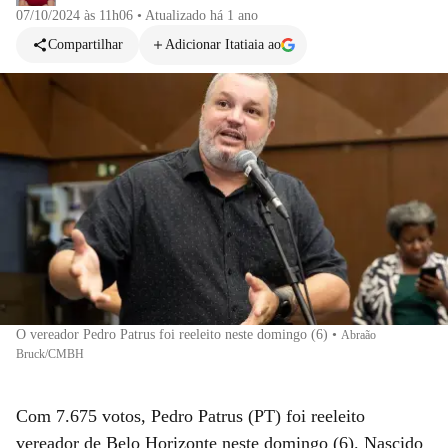
07/10/2024 às 11h06
•
Atualizado
há 1 ano
Compartilhar
Adicionar Itatiaia ao
O vereador Pedro Patrus foi reeleito neste domingo (6)
•
Abraão
Bruck/CMBH
Com 7.675 votos, Pedro Patrus (PT) foi reeleito
vereador de Belo Horizonte neste domingo (6). Nascido