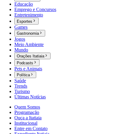
Educação
Emprego e Concursos
Entretenimento
Esportes
Games
Gastronomia
Jogos
Meio Ambiente
Mundo
Orações Itatiaia
Podcasts
Pets e Animais
Política
Saúde
Trends
Turismo
Últimas Notícias
Quem Somos
Programação
Ouça a Itatiaia
Institucional
Entre em Contato
Expediente Itatiaia