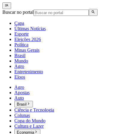
Buscar no portal
Capa
Últimas Notícias
Esporte
Eleições 2026
Política
Minas Gerais
Brasil
Mundo
Agro
Entretenimento
Eloos
Agro
Apostas
Auto
Brasil
Ciência e Tecnologia
Colunas
Copa do Mundo
Cultura e Lazer
Economia