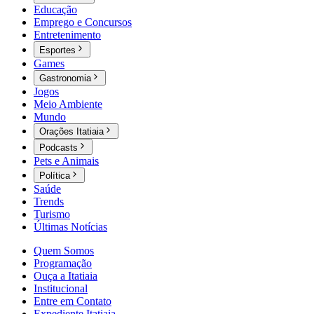
Educação
Emprego e Concursos
Entretenimento
Esportes
Games
Gastronomia
Jogos
Meio Ambiente
Mundo
Orações Itatiaia
Podcasts
Pets e Animais
Política
Saúde
Trends
Turismo
Últimas Notícias
Quem Somos
Programação
Ouça a Itatiaia
Institucional
Entre em Contato
Expediente Itatiaia