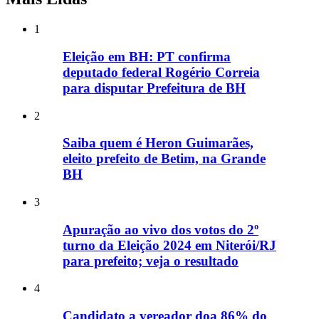
1
Eleição em BH: PT confirma
deputado federal Rogério Correia
para disputar Prefeitura de BH
2
Saiba quem é Heron Guimarães,
eleito prefeito de Betim, na Grande
BH
3
Apuração ao vivo dos votos do 2º
turno da Eleição 2024 em Niterói/RJ
para prefeito; veja o resultado
4
Candidato a vereador doa 86% do