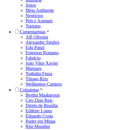
Jogos
Meio Ambiente
Negócios
Pets e Animais
Turismo
Comentaristas
Alê Oliveira
Alexandre Simões
Edu Panzi
Emerson Romano
Fabrício
João Vitor Xavier
Marques
Nathália Fiuza
Thiago Reis
Wellington Campos
Colunistas
Bertha Maakaroun
Ciro Dias Reis
Direto de Brasília
Edilene Lopes
Eduardo Costa
Poder em Minas
Rita Mundim