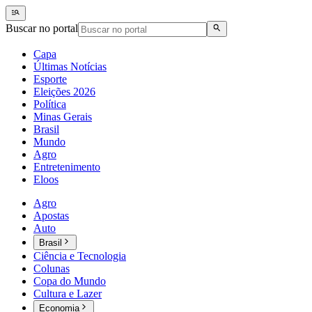
Buscar no portal
Capa
Últimas Notícias
Esporte
Eleições 2026
Política
Minas Gerais
Brasil
Mundo
Agro
Entretenimento
Eloos
Agro
Apostas
Auto
Brasil
Ciência e Tecnologia
Colunas
Copa do Mundo
Cultura e Lazer
Economia