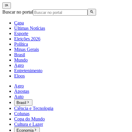
Buscar no portal
Capa
Últimas Notícias
Esporte
Eleições 2026
Política
Minas Gerais
Brasil
Mundo
Agro
Entretenimento
Eloos
Agro
Apostas
Auto
Brasil
Ciência e Tecnologia
Colunas
Copa do Mundo
Cultura e Lazer
Economia