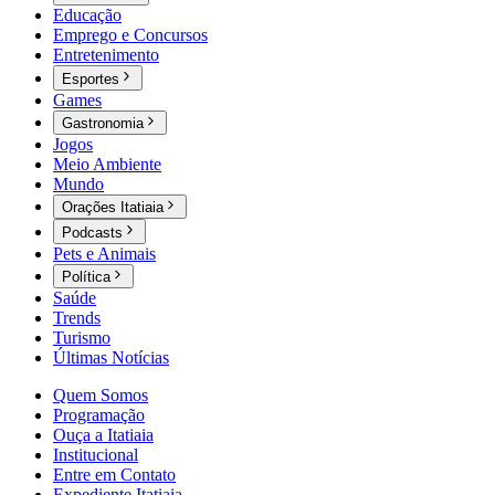
Educação
Emprego e Concursos
Entretenimento
Esportes
Games
Gastronomia
Jogos
Meio Ambiente
Mundo
Orações Itatiaia
Podcasts
Pets e Animais
Política
Saúde
Trends
Turismo
Últimas Notícias
Quem Somos
Programação
Ouça a Itatiaia
Institucional
Entre em Contato
Expediente Itatiaia