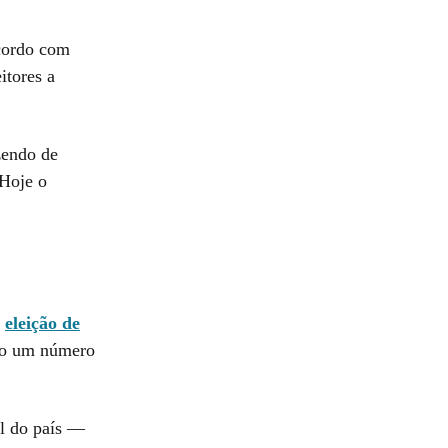
acordo com
itores a
zendo de
 Hoje o
a
eleição de
rio um número
al do país —