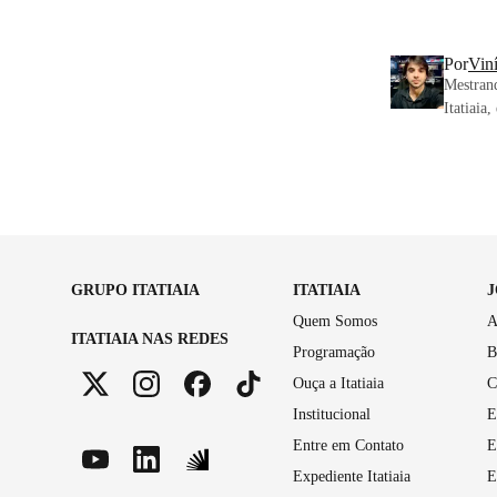
Por
Viní
Mestran
Itatiaia
GRUPO ITATIAIA
ITATIAIA
Quem Somos
A
ITATIAIA NAS REDES
Programação
B
Ouça a Itatiaia
C
Institucional
E
Entre em Contato
E
Expediente Itatiaia
E