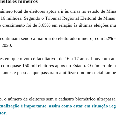
eleitores mineiros
mero total de eleitores aptos a ir às urnas no estado de Min
s 16 milhões. Segundo o Tribunal Regional Eleitoral de Minas
crescimento foi de 3,65% em relação às últimas eleições mun
continuam sendo a maioria do eleitorado mineiro, com 52%
e 2020.
les em que o voto é facultativo, de 16 a 17 anos, houve um a
o, com quase 150 mil eleitores aptos no Estado. O número de 
votantes e pessoas que passaram a utilizar o nome social tamb
o, o número de eleitores sem o cadastro biométrico ultrapassa
tualização é importante, assim como estar em situação re
itor
.