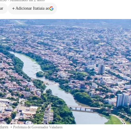
ar
Adicionar Itatiaia ao
dares
•
Prefeitura de Governador Valadares