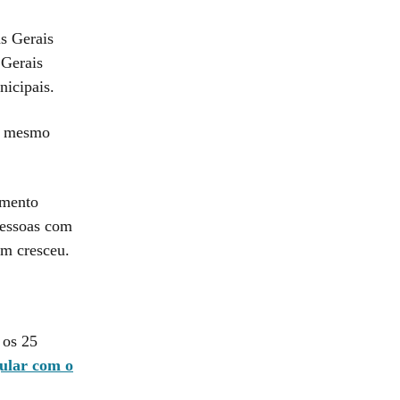
as Gerais
 Gerais
icipais.
 - mesmo
umento
pessoas com
ém cresceu.
 os 25
gular com o