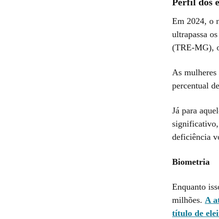
Perfil dos 
Em 2024, o nú
ultrapassa o
(TRE-MG), o 
As mulheres 
percentual d
Já para aque
significativ
deficiência 
Biometria
Enquanto iss
milhões.
A a
título de ele