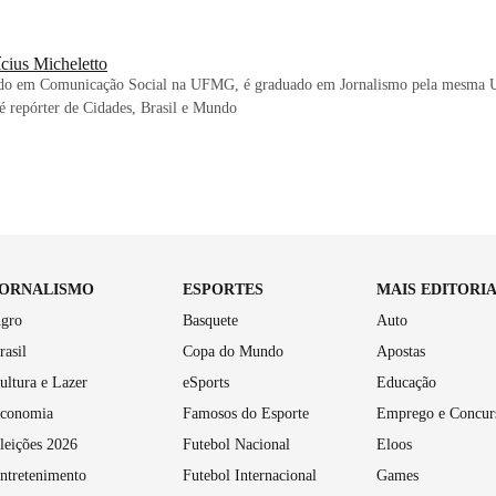
cius Micheletto
do em Comunicação Social na UFMG, é graduado em Jornalismo pela mesma U
, é repórter de Cidades, Brasil e Mundo
JORNALISMO
ESPORTES
MAIS EDITORI
gro
Basquete
Auto
rasil
Copa do Mundo
Apostas
ultura e Lazer
eSports
Educação
conomia
Famosos do Esporte
Emprego e Concur
leições 2026
Futebol Nacional
Eloos
ntretenimento
Futebol Internacional
Games