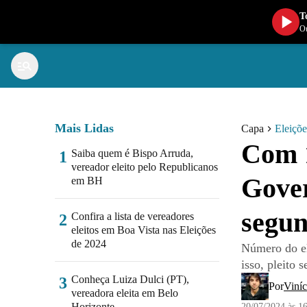
T
Ou
Mais Lidas
Capa
Eleiçõ
Com 1
Saiba quem é Bispo Arruda,
1
vereador eleito pelo Republicanos
Gover
em BH
segun
Confira a lista de vereadores
2
eleitos em Boa Vista nas Eleições
de 2024
Número do el
isso, pleito 
Conheça Luiza Dulci (PT),
3
Por
Viníc
vereadora eleita em Belo
Horizonte
20/07/2024 às 1