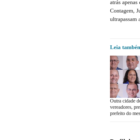
atrás apenas
Contagem, Ju
ultrapassam 
Leia també
Outra cidade d
vereadores, pre
prefeito do me