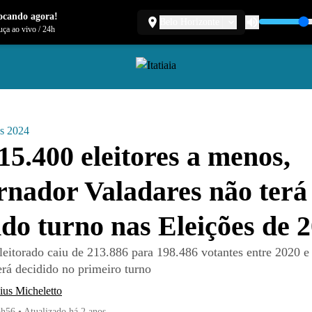
ocando agora!
Belo Horizonte
ça ao vivo
/
24h
es 2024
5.400 eleitores a menos,
nador Valadares não terá
do turno nas Eleições de 
eitorado caiu de 213.886 para 198.486 votantes entre 2020 e
será decidido no primeiro turno
ius Micheletto
6h56
•
Atualizado
há 2 anos