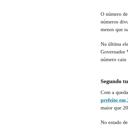
O número de 
números divu
menos que na
Na última el
Governador V
número caiu 
Segundo t
Com a queda 
prefeito em
maior que 20
No estado de