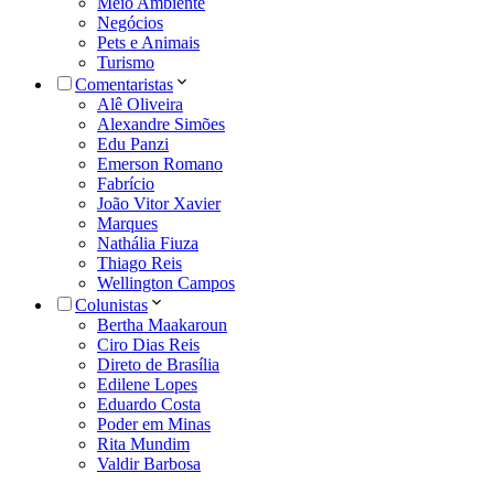
Meio Ambiente
Negócios
Pets e Animais
Turismo
Comentaristas
Alê Oliveira
Alexandre Simões
Edu Panzi
Emerson Romano
Fabrício
João Vitor Xavier
Marques
Nathália Fiuza
Thiago Reis
Wellington Campos
Colunistas
Bertha Maakaroun
Ciro Dias Reis
Direto de Brasília
Edilene Lopes
Eduardo Costa
Poder em Minas
Rita Mundim
Valdir Barbosa