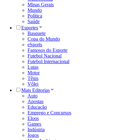
Minas Gerais
Mundo
Política
Saúde
Esportes
Basquete
Copa do Mundo
eSports
Famosos do Esporte
Futebol Nacional
Futebol Internacional
Lutas
Motor
Tênis
Vôlei
Mais Editorias
Auto
Apostas
Educação
Emprego e Concursos
Eloos
Games
Indústria
Jogos