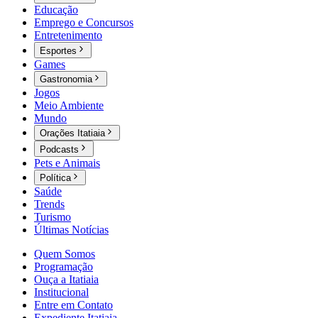
Educação
Emprego e Concursos
Entretenimento
Esportes
Games
Gastronomia
Jogos
Meio Ambiente
Mundo
Orações Itatiaia
Podcasts
Pets e Animais
Política
Saúde
Trends
Turismo
Últimas Notícias
Quem Somos
Programação
Ouça a Itatiaia
Institucional
Entre em Contato
Expediente Itatiaia