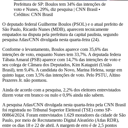
Prefeitura de SP: Boulos tem 34% das intenções de
voto e Nunes, 29%, diz pesquisa | CNN Brasil
•
Créditos: CNN Brasil
O deputado federal Guilherme Boulos (PSOL) e o atual prefeito de
São Paulo, Ricardo Nunes (MDB), aparecem tecnicamente
empatados na disputa pela prefeitura da capital paulista, segundo
pesquisa Atlas/CNN divulgada nesta quarta-feira (24).
Conforme o levantamento, Boulos aparece com 35,6% das
intenções de voto, enquanto Nunes tem 33,7%. A deputada federa
Tábata Amaral (PSB) aparece com 14,7% das intenções de voto e
seu colega de Câmara dos Deputados, Kim Kataguiri (União
Brasil), tem 9,4%. A candidata do Novo, Marina Helena, surge em
quinto lugar, com 3,5% das intenções de voto. Pelo PSTU, Altino
Prazeres Jr. não pontuou.
Ainda de acordo com a pesquisa, 2,2% dos eleitores entrevistados
dizem votar em branco ou nulo e 0,9% ainda não sabem.
A pesquisa Atlas/CNN divulgada nesta quarta-feira pela CNN Brasil
foi registrada no Tribunal Superior Eleitoral (TSE) como SP-
00864/2024. Foram entrevistados 1.629 moradores da cidade de São
Paulo, por meio de Recrutamento Digital Aleatório (Atlas RDR),
entre os dias 18 e 22 de abril. A margem de erro é de 2,5 pontos