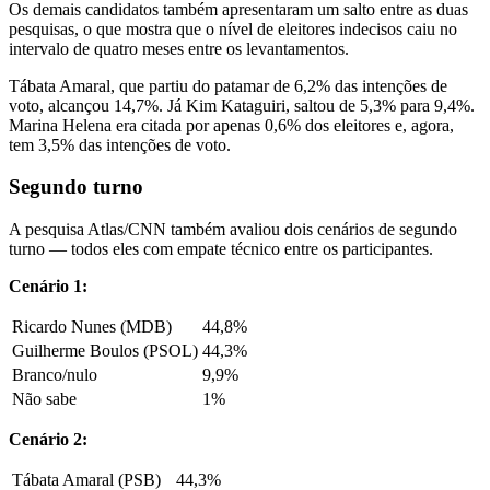
Os demais candidatos também apresentaram um salto entre as duas
pesquisas, o que mostra que o nível de eleitores indecisos caiu no
intervalo de quatro meses entre os levantamentos.
Tábata Amaral, que partiu do patamar de 6,2% das intenções de
voto, alcançou 14,7%. Já Kim Kataguiri, saltou de 5,3% para 9,4%.
Marina Helena era citada por apenas 0,6% dos eleitores e, agora,
tem 3,5% das intenções de voto.
Segundo turno
A pesquisa Atlas/CNN também avaliou dois cenários de segundo
turno — todos eles com empate técnico entre os participantes.
Cenário 1:
Ricardo Nunes (MDB)
44,8%
Guilherme Boulos (PSOL)
44,3%
Branco/nulo
9,9%
Não sabe
1%
Cenário 2:
Tábata Amaral (PSB)
44,3%