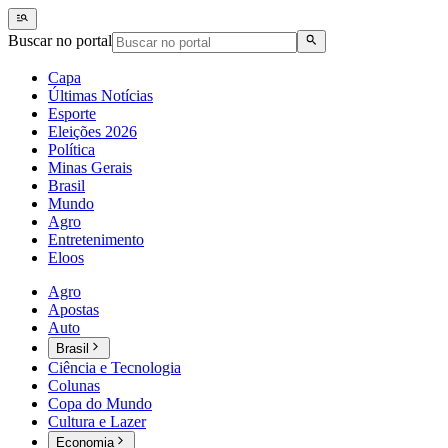
Buscar no portal
Capa
Últimas Notícias
Esporte
Eleições 2026
Política
Minas Gerais
Brasil
Mundo
Agro
Entretenimento
Eloos
Agro
Apostas
Auto
Brasil
Ciência e Tecnologia
Colunas
Copa do Mundo
Cultura e Lazer
Economia