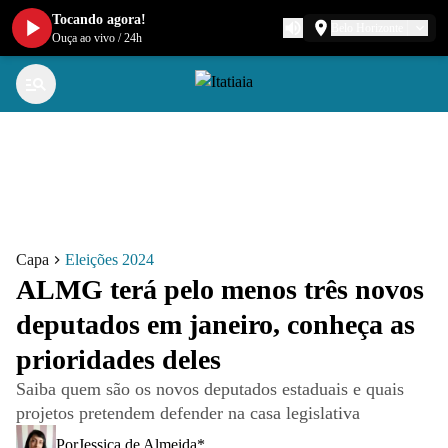
Tocando agora!
Belo Horizonte
Ouça ao vivo
/
24h
Capa
Eleições 2024
ALMG terá pelo menos três novos
deputados em janeiro, conheça as
prioridades deles
Saiba quem são os novos deputados estaduais e quais
projetos pretendem defender na casa legislativa
Por
Jessica de Almeida*