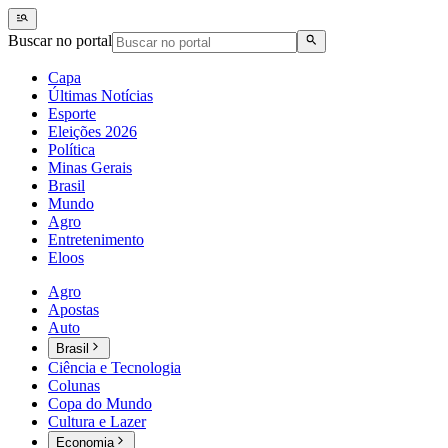
Buscar no portal
Capa
Últimas Notícias
Esporte
Eleições 2026
Política
Minas Gerais
Brasil
Mundo
Agro
Entretenimento
Eloos
Agro
Apostas
Auto
Brasil
Ciência e Tecnologia
Colunas
Copa do Mundo
Cultura e Lazer
Economia