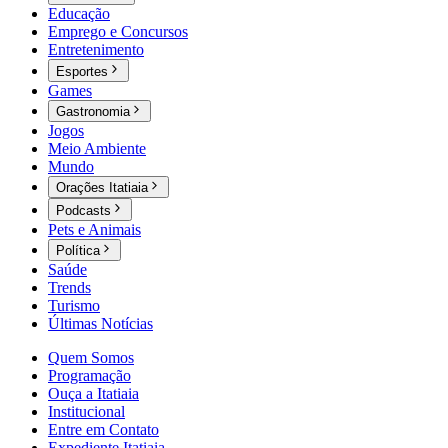
Educação
Emprego e Concursos
Entretenimento
Esportes
Games
Gastronomia
Jogos
Meio Ambiente
Mundo
Orações Itatiaia
Podcasts
Pets e Animais
Política
Saúde
Trends
Turismo
Últimas Notícias
Quem Somos
Programação
Ouça a Itatiaia
Institucional
Entre em Contato
Expediente Itatiaia