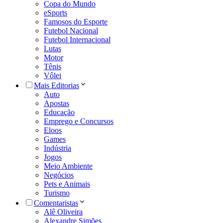
Copa do Mundo
eSports
Famosos do Esporte
Futebol Nacional
Futebol Internacional
Lutas
Motor
Tênis
Vôlei
Mais Editorias
Auto
Apostas
Educação
Emprego e Concursos
Eloos
Games
Indústria
Jogos
Meio Ambiente
Negócios
Pets e Animais
Turismo
Comentaristas
Alê Oliveira
Alexandre Simões