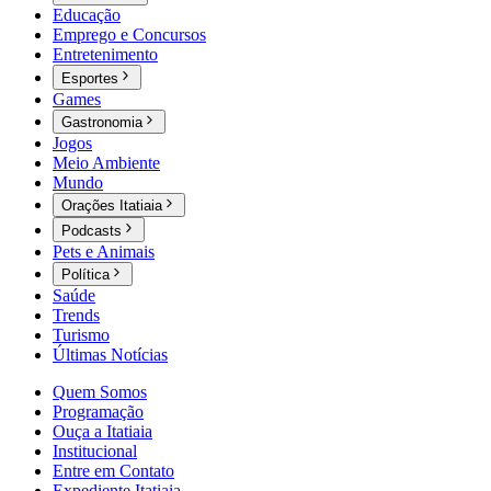
Educação
Emprego e Concursos
Entretenimento
Esportes
Games
Gastronomia
Jogos
Meio Ambiente
Mundo
Orações Itatiaia
Podcasts
Pets e Animais
Política
Saúde
Trends
Turismo
Últimas Notícias
Quem Somos
Programação
Ouça a Itatiaia
Institucional
Entre em Contato
Expediente Itatiaia