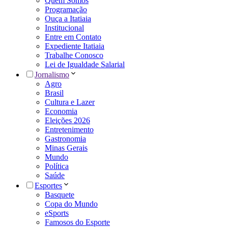
Quem Somos
Programação
Ouça a Itatiaia
Institucional
Entre em Contato
Expediente Itatiaia
Trabalhe Conosco
Lei de Igualdade Salarial
Jornalismo
Agro
Brasil
Cultura e Lazer
Economia
Eleições 2026
Entretenimento
Gastronomia
Minas Gerais
Mundo
Política
Saúde
Esportes
Basquete
Copa do Mundo
eSports
Famosos do Esporte