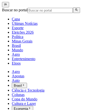
Buscar no portal
Capa
Últimas Notícias
Esporte
Eleições 2026
Política
Minas Gerais
Brasil
Mundo
Agro
Entretenimento
Eloos
Agro
Apostas
Auto
Brasil
Ciência e Tecnologia
Colunas
Copa do Mundo
Cultura e Lazer
Economia