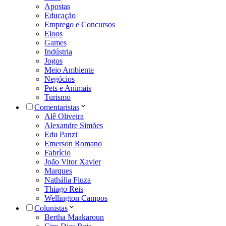
Apostas
Educação
Emprego e Concursos
Eloos
Games
Indústria
Jogos
Meio Ambiente
Negócios
Pets e Animais
Turismo
Comentaristas
Alê Oliveira
Alexandre Simões
Edu Panzi
Emerson Romano
Fabrício
João Vitor Xavier
Marques
Nathália Fiuza
Thiago Reis
Wellington Campos
Colunistas
Bertha Maakaroun