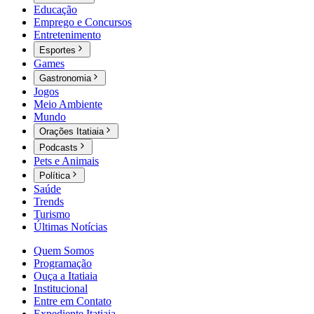
Educação
Emprego e Concursos
Entretenimento
Esportes
Games
Gastronomia
Jogos
Meio Ambiente
Mundo
Orações Itatiaia
Podcasts
Pets e Animais
Política
Saúde
Trends
Turismo
Últimas Notícias
Quem Somos
Programação
Ouça a Itatiaia
Institucional
Entre em Contato
Expediente Itatiaia