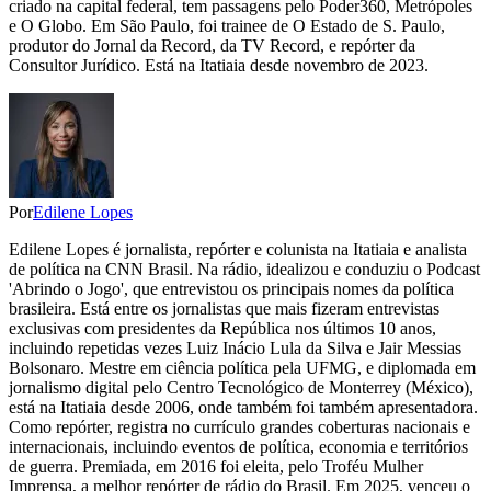
criado na capital federal, tem passagens pelo Poder360, Metrópoles
e O Globo. Em São Paulo, foi trainee de O Estado de S. Paulo,
produtor do Jornal da Record, da TV Record, e repórter da
Consultor Jurídico. Está na Itatiaia desde novembro de 2023.
Por
Edilene Lopes
Edilene Lopes é jornalista, repórter e colunista na Itatiaia e analista
de política na CNN Brasil. Na rádio, idealizou e conduziu o Podcast
'Abrindo o Jogo', que entrevistou os principais nomes da política
brasileira. Está entre os jornalistas que mais fizeram entrevistas
exclusivas com presidentes da República nos últimos 10 anos,
incluindo repetidas vezes Luiz Inácio Lula da Silva e Jair Messias
Bolsonaro. Mestre em ciência política pela UFMG, e diplomada em
jornalismo digital pelo Centro Tecnológico de Monterrey (México),
está na Itatiaia desde 2006, onde também foi também apresentadora.
Como repórter, registra no currículo grandes coberturas nacionais e
internacionais, incluindo eventos de política, economia e territórios
de guerra. Premiada, em 2016 foi eleita, pelo Troféu Mulher
Imprensa, a melhor repórter de rádio do Brasil. Em 2025, venceu o