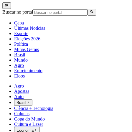
Buscar no portal
Capa
Últimas Notícias
Esporte
Eleições 2026
Política
Minas Gerais
Brasil
Mundo
Agro
Entretenimento
Eloos
Agro
Apostas
Auto
Brasil
Ciência e Tecnologia
Colunas
Copa do Mundo
Cultura e Lazer
Economia