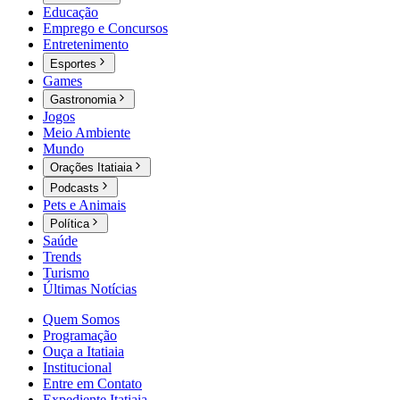
Educação
Emprego e Concursos
Entretenimento
Esportes
Games
Gastronomia
Jogos
Meio Ambiente
Mundo
Orações Itatiaia
Podcasts
Pets e Animais
Política
Saúde
Trends
Turismo
Últimas Notícias
Quem Somos
Programação
Ouça a Itatiaia
Institucional
Entre em Contato
Expediente Itatiaia