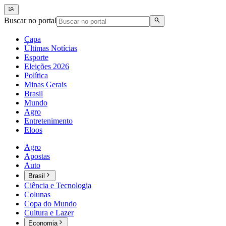
Buscar no portal
Capa
Últimas Notícias
Esporte
Eleições 2026
Política
Minas Gerais
Brasil
Mundo
Agro
Entretenimento
Eloos
Agro
Apostas
Auto
Brasil
Ciência e Tecnologia
Colunas
Copa do Mundo
Cultura e Lazer
Economia