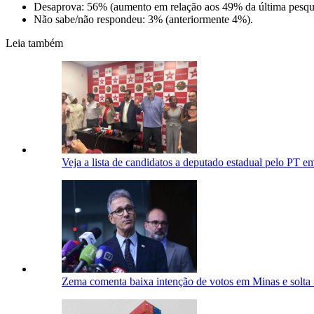
Desaprova: 56% (aumento em relação aos 49% da última pesqui
Não sabe/não respondeu: 3% (anteriormente 4%).
Leia também
Veja a lista de candidatos a deputado estadual pelo PT 
Zema comenta baixa intenção de votos em Minas e solta 