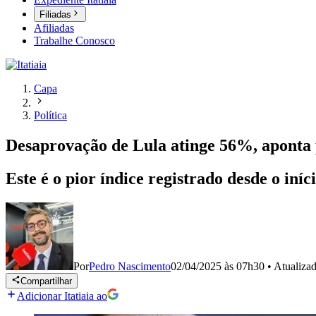
Filiadas
Afiliadas
Trabalhe Conosco
Capa
Política
Desaprovação de Lula atinge 56%, aponta 
Este é o pior índice registrado desde o in
Por
Pedro Nascimento
02/04/2025 às 07h30
•
Atualiza
Compartilhar
Adicionar Itatiaia ao