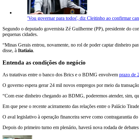
'Vou governar para todos', diz Cleitinho ao confirmar c
Segundo o deputado governista Zé Guilherme (PP), presidente do com
pequenas cidades.
“Minas Gerais entrou, novamente, no rol de poder captar dinheiro par
disse, à
Itatiaia
.
Entenda as condições do negócio
As tratativas entre o banco dos Brics e o BDMG envolvem
prazo de 
O governo espera gerar 24 mil novos empregos por meio da transação
“Com esse dinheiro chegando ao BDMG, poderemos atender, sim, quem
Em que pese o recente acirramento das relações entre o Palácio Tira
O aval legislativo à operação financeira serve como contragarantia 
Depois do primeiro turno em plenário, haverá nova rodada de debates e