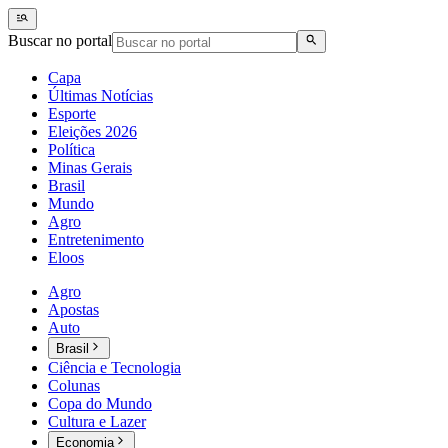
Buscar no portal
Capa
Últimas Notícias
Esporte
Eleições 2026
Política
Minas Gerais
Brasil
Mundo
Agro
Entretenimento
Eloos
Agro
Apostas
Auto
Brasil
Ciência e Tecnologia
Colunas
Copa do Mundo
Cultura e Lazer
Economia