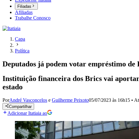
Filiadas
Afiliadas
Trabalhe Conosco
Capa
Política
Deputados já podem votar empréstimo de R
Instituição financeira dos Brics vai aport
estado
Por
André Vasconcelos
e
Guilherme Peixoto
05/07/2023 às 16h15
•
At
Compartilhar
Adicionar Itatiaia ao