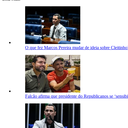
O que fez Marcos Pereira mudar de ideia sobre Cleitinho
Falcão afirma que presidente do Republicanos se ‘sensib