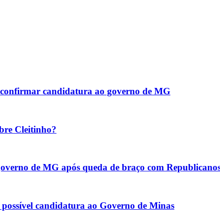
ao confirmar candidatura ao governo de MG
bre Cleitinho?
o governo de MG após queda de braço com Republicano
re possível candidatura ao Governo de Minas