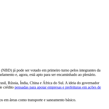
(NBD) já pode ser votado em primeiro turno pelos integrantes da
rlamento e, agora, está apto para ser encaminhado ao plenário.
il, Rússia, Índia, China e África do Sul. A ideia do governador
e crédito
pensadas para apoiar empresas e prefeituras em ações de
s em áreas como transporte e saneamento básico.