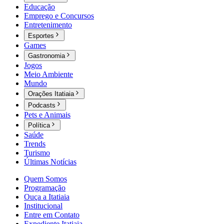
Educação
Emprego e Concursos
Entretenimento
Esportes
Games
Gastronomia
Jogos
Meio Ambiente
Mundo
Orações Itatiaia
Podcasts
Pets e Animais
Política
Saúde
Trends
Turismo
Últimas Notícias
Quem Somos
Programação
Ouça a Itatiaia
Institucional
Entre em Contato
Expediente Itatiaia