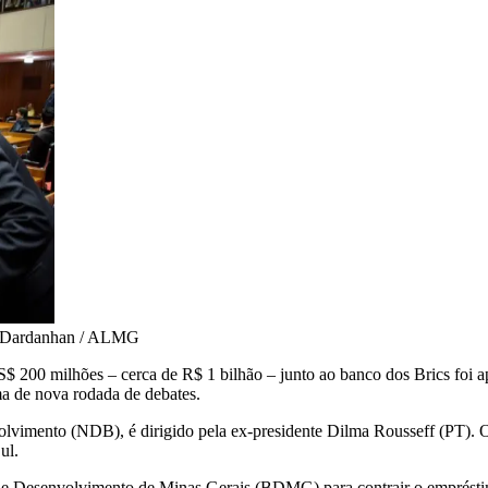
 Dardanhan / ALMG
200 milhões – cerca de R$ 1 bilhão – junto ao banco dos Brics foi apr
ema de nova rodada de debates.
vimento (NDB), é dirigido pela ex-presidente Dilma Rousseff (PT). 
ul.
e Desenvolvimento de Minas Gerais (BDMG) para contrair o empréstim