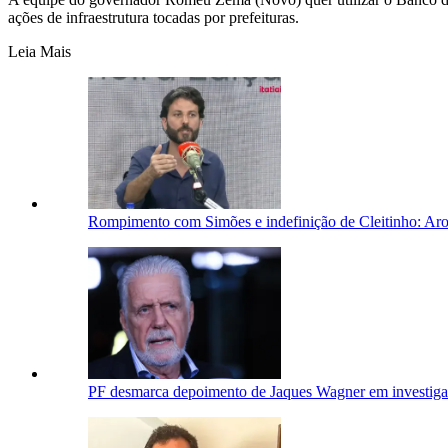
ações de infraestrutura tocadas por prefeituras.
Leia Mais
Rompimento com Simões e indefinição de Cleitinho: Aro
PF desmarca depoimento de Jaques Wagner em investiga