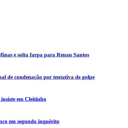
inas e solta farpa para Renan Santos
al de condenação por tentativa de golpe
nsiste em Cleitinho
inco em segundo inquérito