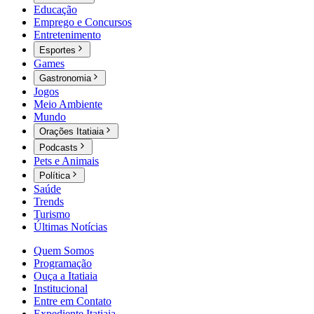
Educação
Emprego e Concursos
Entretenimento
Esportes
Games
Gastronomia
Jogos
Meio Ambiente
Mundo
Orações Itatiaia
Podcasts
Pets e Animais
Política
Saúde
Trends
Turismo
Últimas Notícias
Quem Somos
Programação
Ouça a Itatiaia
Institucional
Entre em Contato
Expediente Itatiaia