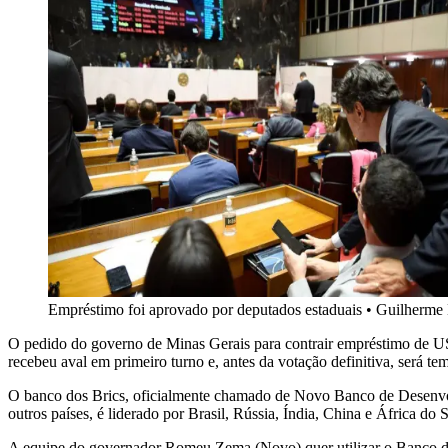
Empréstimo foi aprovado por deputados estaduais
•
Guilherme
O pedido do governo de Minas Gerais para contrair empréstimo de US$ 
recebeu aval em primeiro turno e, antes da votação definitiva, será t
O banco dos Brics, oficialmente chamado de Novo Banco de Desenvol
outros países, é liderado por Brasil, Rússia, Índia, China e África do S
A equipe do governador Romeu Zema (Novo) quer utilizar o Banco d