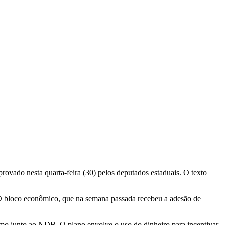
ovado nesta quarta-feira (30) pelos deputados estaduais. O texto
O bloco econômico, que na semana passada recebeu a adesão de
o junto ao NDB. O plano envolve o uso do dinheiro para incentivar