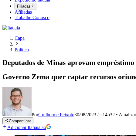
Filiadas
Afiliadas
Trabalhe Conosco
Capa
Política
Deputados de Minas aprovam empréstimo d
Governo Zema quer captar recursos oriundos
Por
Guilherme Peixoto
30/08/2023 às 14h32
•
Atualiz
Compartilhar
Adicionar Itatiaia ao