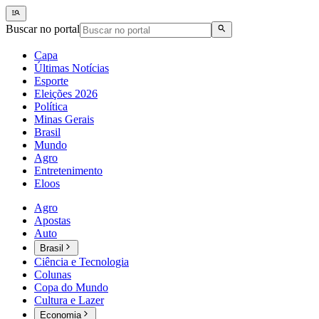
Buscar no portal
Capa
Últimas Notícias
Esporte
Eleições 2026
Política
Minas Gerais
Brasil
Mundo
Agro
Entretenimento
Eloos
Agro
Apostas
Auto
Brasil
Ciência e Tecnologia
Colunas
Copa do Mundo
Cultura e Lazer
Economia