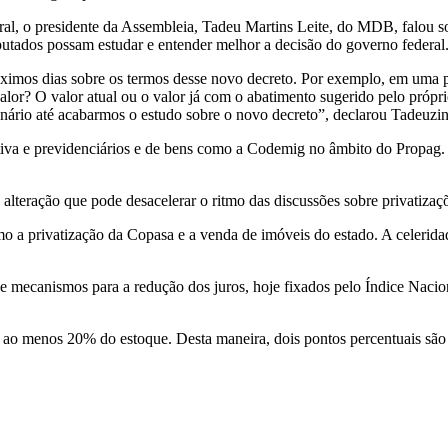
eral, o presidente da Assembleia, Tadeu Martins Leite, do MDB, falou 
putados possam estudar e entender melhor a decisão do governo federal
imos dias sobre os termos desse novo decreto. Por exemplo, em uma pos
valor? O valor atual ou o valor já com o abatimento sugerido pelo próp
lenário até acabarmos o estudo sobre o novo decreto”, declarou Tadeuzi
tiva e previdenciários e de bens como a Codemig no âmbito do Propag.
ação que pode desacelerar o ritmo das discussões sobre privatizações 
 a privatização da Copasa e a venda de imóveis do estado. A celeridad
 e mecanismos para a redução dos juros, hoje fixados pelo Índice Na
ao menos 20% do estoque. Desta maneira, dois pontos percentuais são