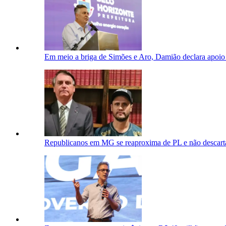
Em meio a briga de Simões e Aro, Damião declara apoi
Republicanos em MG se reaproxima de PL e não descarta