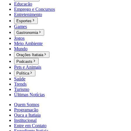
Educação
Emprego e Concursos
Entretenimento
Esportes
Games
Gastronomia
Jogos
Meio Ambiente
Mundo
Orações Itatiaia
Podcasts
Pets e Animais
Política
Saúde
Trends
Turismo
Últimas Notícias
Quem Somos
Programação
Ouça a Itatiaia
Institucional
Entre em Contato
Expediente Itatiaia