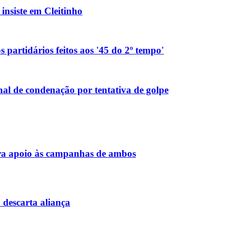
nsiste em Cleitinho
 partidários feitos aos '45 do 2º tempo'
al de condenação por tentativa de golpe
ara apoio às campanhas de ambos
descarta aliança