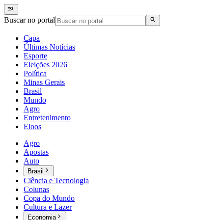
Buscar no portal
Capa
Últimas Notícias
Esporte
Eleições 2026
Política
Minas Gerais
Brasil
Mundo
Agro
Entretenimento
Eloos
Agro
Apostas
Auto
Brasil
Ciência e Tecnologia
Colunas
Copa do Mundo
Cultura e Lazer
Economia