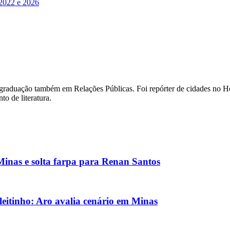
2022 e 2026
m graduação também em Relações Públicas. Foi repórter de cidades no Ho
o de literatura.
inas e solta farpa para Renan Santos
eitinho: Aro avalia cenário em Minas