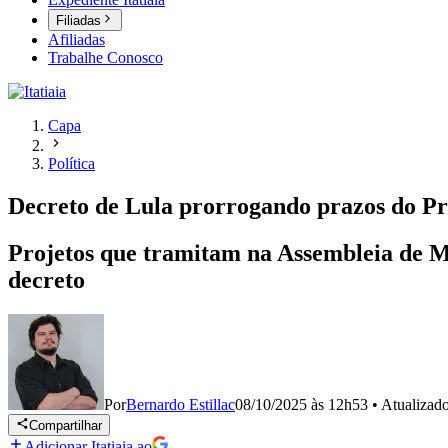
Filiadas
Afiliadas
Trabalhe Conosco
Capa
Política
Decreto de Lula prorrogando prazos do P
Projetos que tramitam na Assembleia de Mi
decreto
Por
Bernardo Estillac
08/10/2025 às 12h53
•
Atualizad
Compartilhar
Adicionar Itatiaia ao