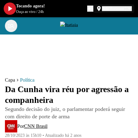
Tocando agora!
Belo Horizonte
Ouça ao vivo
/
24h
Capa
Política
Da Cunha vira réu por agressão a
companheira
Segundo decisão do juiz, o parlamentar poderá seguir
com direito de porte de arma
Por
CNN Brasil
28/10/2023 às 15h10
•
Atualizado
há 2 anos