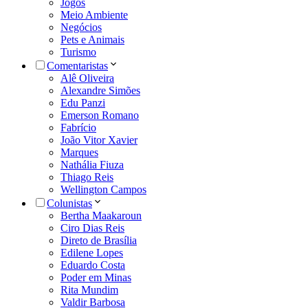
Jogos
Meio Ambiente
Negócios
Pets e Animais
Turismo
Comentaristas
Alê Oliveira
Alexandre Simões
Edu Panzi
Emerson Romano
Fabrício
João Vitor Xavier
Marques
Nathália Fiuza
Thiago Reis
Wellington Campos
Colunistas
Bertha Maakaroun
Ciro Dias Reis
Direto de Brasília
Edilene Lopes
Eduardo Costa
Poder em Minas
Rita Mundim
Valdir Barbosa