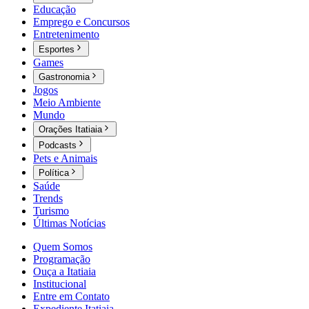
Educação
Emprego e Concursos
Entretenimento
Esportes
Games
Gastronomia
Jogos
Meio Ambiente
Mundo
Orações Itatiaia
Podcasts
Pets e Animais
Política
Saúde
Trends
Turismo
Últimas Notícias
Quem Somos
Programação
Ouça a Itatiaia
Institucional
Entre em Contato
Expediente Itatiaia