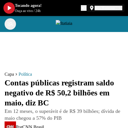
Tocando agora!
Belo Horizonte
Ouça ao vivo
/
24h
Capa
Política
Contas públicas registram saldo
negativo de R$ 50,2 bilhões em
maio, diz BC
Em 12 meses, o superávit é de R$ 39 bilhões; dívida de
maio chegou a 57% do PIB
Por
CNN Brasil