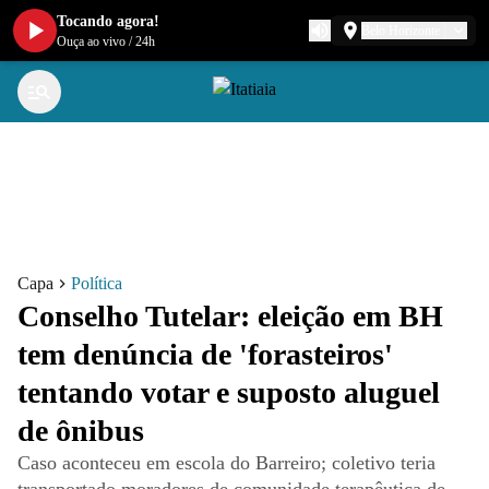
Tocando agora!
Belo Horizonte
Ouça ao vivo
/
24h
Capa
Política
Conselho Tutelar: eleição em BH
tem denúncia de 'forasteiros'
tentando votar e suposto aluguel
de ônibus
Caso aconteceu em escola do Barreiro; coletivo teria