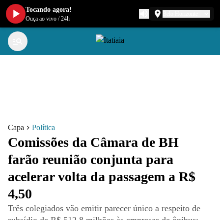
Tocando agora!
Belo Horizonte
Ouça ao vivo
/
24h
Capa
Política
Comissões da Câmara de BH
farão reunião conjunta para
acelerar volta da passagem a R$
4,50
Três colegiados vão emitir parecer único a respeito de