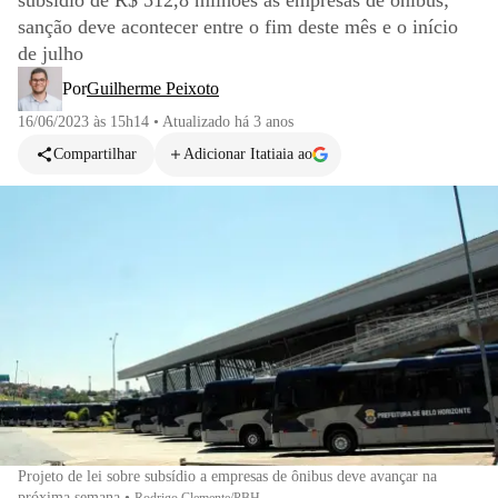
subsídio de R$ 512,8 milhões às empresas de ônibus;
sanção deve acontecer entre o fim deste mês e o início
de julho
Por
Guilherme Peixoto
16/06/2023 às 15h14
•
Atualizado
há 3 anos
Compartilhar
Adicionar Itatiaia ao
Projeto de lei sobre subsídio a empresas de ônibus deve avançar na
próxima semana
•
Rodrigo Clemente/PBH