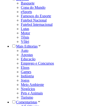
Basquete
Copa do Mundo
eSports
Famosos do Esporte
Futebol Nacional
Futebol Internacional
Lutas
Motor
Tênis
Vôlei
Mais Editorias
Auto
Apostas
Educação
Emprego e Concursos
Eloos
Games
Indústria
Jogos
Meio Ambiente
Negócios
Pets e Animais
Turismo
Comentaristas