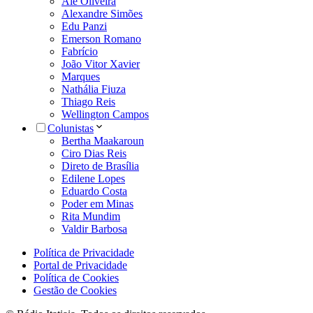
Alê Oliveira
Alexandre Simões
Edu Panzi
Emerson Romano
Fabrício
João Vitor Xavier
Marques
Nathália Fiuza
Thiago Reis
Wellington Campos
Colunistas
Bertha Maakaroun
Ciro Dias Reis
Direto de Brasília
Edilene Lopes
Eduardo Costa
Poder em Minas
Rita Mundim
Valdir Barbosa
Política de Privacidade
Portal de Privacidade
Política de Cookies
Gestão de Cookies