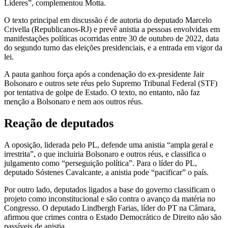
Líderes”, complementou Motta.
O texto principal em discussão é de autoria do deputado Marcelo
Crivella (Republicanos-RJ) e prevê anistia a pessoas envolvidas em
manifestações políticas ocorridas entre 30 de outubro de 2022, data
do segundo turno das eleições presidenciais, e a entrada em vigor da
lei.
A pauta ganhou força após a condenação do ex-presidente Jair
Bolsonaro e outros sete réus pelo Supremo Tribunal Federal (STF)
por tentativa de golpe de Estado. O texto, no entanto, não faz
menção a Bolsonaro e nem aos outros réus.
Reação de deputados
A oposição, liderada pelo PL, defende uma anistia “ampla geral e
irrestrita”, o que incluiria Bolsonaro e outros réus, e classifica o
julgamento como “perseguição política”. Para o líder do PL,
deputado Sóstenes Cavalcante, a anistia pode “pacificar” o país.
Por outro lado, deputados ligados a base do governo classificam o
projeto como inconstitucional e são contra o avanço da matéria no
Congresso. O deputado Lindbergh Farias, líder do PT na Câmara,
afirmou que crimes contra o Estado Democrático de Direito não são
passíveis de anistia.