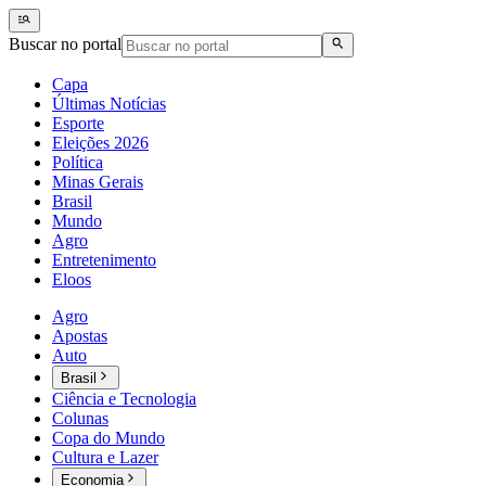
Buscar no portal
Capa
Últimas Notícias
Esporte
Eleições 2026
Política
Minas Gerais
Brasil
Mundo
Agro
Entretenimento
Eloos
Agro
Apostas
Auto
Brasil
Ciência e Tecnologia
Colunas
Copa do Mundo
Cultura e Lazer
Economia