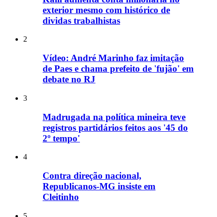
exterior mesmo com histórico de
dividas trabalhistas
2
Vídeo: André Marinho faz imitação
de Paes e chama prefeito de 'fujão' em
debate no RJ
3
Madrugada na política mineira teve
registros partidários feitos aos '45 do
2º tempo'
4
Contra direção nacional,
Republicanos-MG insiste em
Cleitinho
5