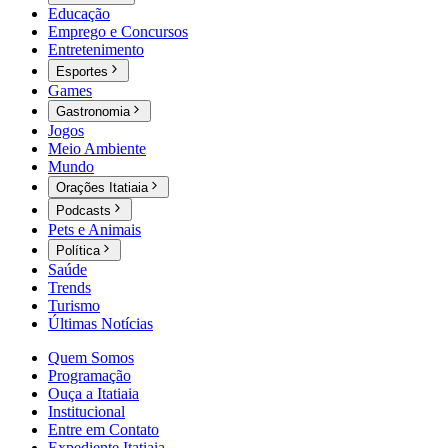
Educação
Emprego e Concursos
Entretenimento
Esportes
Games
Gastronomia
Jogos
Meio Ambiente
Mundo
Orações Itatiaia
Podcasts
Pets e Animais
Política
Saúde
Trends
Turismo
Últimas Notícias
Quem Somos
Programação
Ouça a Itatiaia
Institucional
Entre em Contato
Expediente Itatiaia