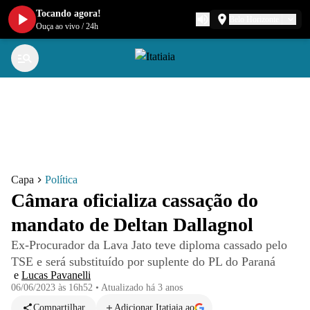
Tocando agora!
Belo Horizonte
Ouça ao vivo
/
24h
Capa
Política
Câmara oficializa cassação do
mandato de Deltan Dallagnol
Ex-Procurador da Lava Jato teve diploma cassado pelo
TSE e será substituído por suplente do PL do Paraná
e
Lucas Pavanelli
06/06/2023 às 16h52
•
Atualizado
há 3 anos
Compartilhar
Adicionar Itatiaia ao