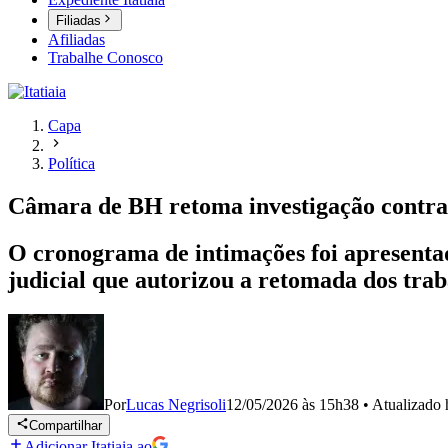
Filiadas
Afiliadas
Trabalhe Conosco
Capa
Política
Câmara de BH retoma investigação contr
O cronograma de intimações foi apresentad
judicial que autorizou a retomada dos traba
Por
Lucas Negrisoli
12/05/2026 às 15h38
•
Atualizado
Compartilhar
Adicionar Itatiaia ao