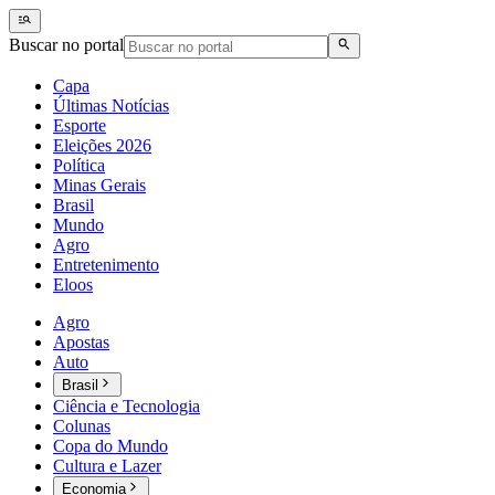
Buscar no portal
Capa
Últimas Notícias
Esporte
Eleições 2026
Política
Minas Gerais
Brasil
Mundo
Agro
Entretenimento
Eloos
Agro
Apostas
Auto
Brasil
Ciência e Tecnologia
Colunas
Copa do Mundo
Cultura e Lazer
Economia