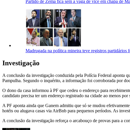
Partido de Zema fica sem a vaga de vice em chapa de M
Madrugada na política mineira teve registros partidários f
Investigação
A conclusão da investigação conduzida pela Polícia Federal aponta qu
Pampulha. Segundo o inquérito, a informação foi corroborada por doc
O dono da casa informou à PF que cedeu o endereço para recebimento d
candidato precisa ter um endereço registrado na cidade ao menos por s
A PF aponta ainda que Ganem admitiu que só se mudou efetivamente p
hotéis ou alugava casas via AirBnb para pequenos períodos. As inve
A conclusão da investigação reforça o arcabouço de provas para a c