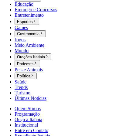
Educação
Emprego e Concursos
Entretenimento
Esportes
Games
Gastronomia
Jogos
Meio Ambiente
Mundo
Orações Itatiaia
Podcasts
Pets e Animais
Política
Saúde
Trends
Turismo
Últimas Notícias
Quem Somos
Programação
Ouça a Itatiaia
Institucional
Entre em Contato
Expediente Itatiaia