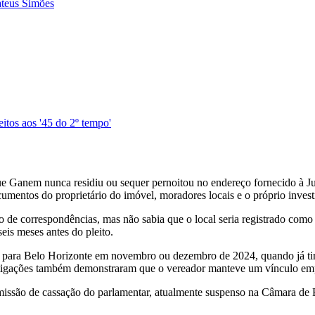
ateus Simões
eitos aos '45 do 2º tempo'
e Ganem nunca residiu ou sequer pernoitou no endereço fornecido à Jus
umentos do proprietário do imóvel, moradores locais e o próprio invest
e correspondências, mas não sabia que o local seria registrado como do
eis meses antes do pleito.
ara Belo Horizonte em novembro ou dezembro de 2024, quando já tinha
stigações também demonstraram que o vereador manteve um vínculo emp
omissão de cassação do parlamentar, atualmente suspenso na Câmara de 