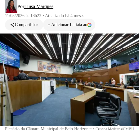
Por
Luisa Marques
11/03/2026 às 18h23
•
Atualizado
há 4 meses
Compartilhar
Adicionar Itatiaia ao
Plenário da Câmara Municipal de Belo Horizonte
•
Cristina Medeiros/CMBH