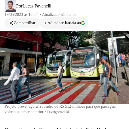
Por
Lucas Pavanelli
19/05/2023 às 16h54
•
Atualizado
há 3 anos
Compartilhar
Adicionar Itatiaia ao
Projeto prevê, agora, subsídio de R$ 512 milhões para que passagem
volte a patamar anterior
•
Divulgação/PBH