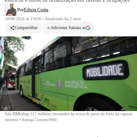
elétricos e obras de urbanização em favelas e ocupações
Por
Edson Costa
18/06/2024 às 15h56
•
Atualizado
há 2 anos
Compartilhar
Adicionar Itatiaia ao
São R$&nbsp;317 milhões investidos na troca de parte da frota da capital
mineira
•
Rodrigo Clemente/PBH