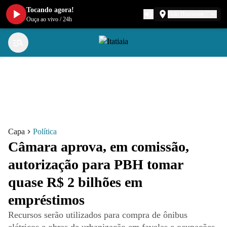
Tocando agora!
Belo Horizonte
Ouça ao vivo
/
24h
Capa
Política
Câmara aprova, em comissão,
autorização para PBH tomar
quase R$ 2 bilhões em
empréstimos
Recursos serão utilizados para compra de ônibus