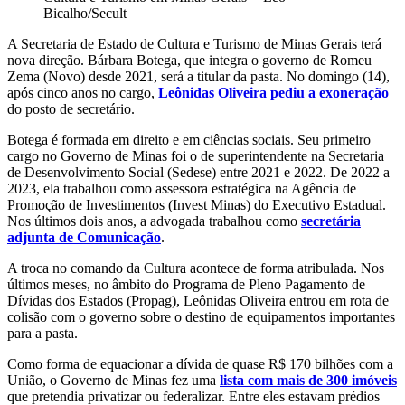
Bicalho/Secult
A Secretaria de Estado de Cultura e Turismo de Minas Gerais terá
nova direção. Bárbara Botega, que integra o governo de Romeu
Zema (Novo) desde 2021, será a titular da pasta. No domingo (14),
após cinco anos no cargo,
Leônidas Oliveira pediu a exoneração
do posto de secretário.
Botega é formada em direito e em ciências sociais. Seu primeiro
cargo no Governo de Minas foi o de superintendente na Secretaria
de Desenvolvimento Social (Sedese) entre 2021 e 2022. De 2022 a
2023, ela trabalhou como assessora estratégica na Agência de
Promoção de Investimentos (Invest Minas) do Executivo Estadual.
Nos últimos dois anos, a advogada trabalhou como
secretária
adjunta de Comunicação
.
A troca no comando da Cultura acontece de forma atribulada. Nos
últimos meses, no âmbito do Programa de Pleno Pagamento de
Dívidas dos Estados (Propag), Leônidas Oliveira entrou em rota de
colisão com o governo sobre o destino de equipamentos importantes
para a pasta.
Como forma de equacionar a dívida de quase R$ 170 bilhões com a
União, o Governo de Minas fez uma
lista com mais de 300 imóveis
que pretendia privatizar ou federalizar. Entre eles estavam prédios