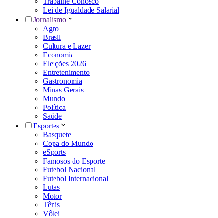
Trabalhe Conosco
Lei de Igualdade Salarial
Jornalismo
Agro
Brasil
Cultura e Lazer
Economia
Eleições 2026
Entretenimento
Gastronomia
Minas Gerais
Mundo
Política
Saúde
Esportes
Basquete
Copa do Mundo
eSports
Famosos do Esporte
Futebol Nacional
Futebol Internacional
Lutas
Motor
Tênis
Vôlei