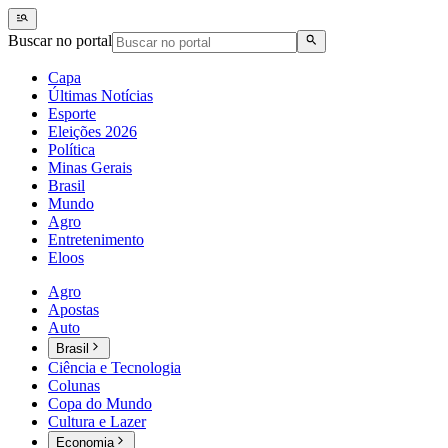
Buscar no portal
Capa
Últimas Notícias
Esporte
Eleições 2026
Política
Minas Gerais
Brasil
Mundo
Agro
Entretenimento
Eloos
Agro
Apostas
Auto
Brasil
Ciência e Tecnologia
Colunas
Copa do Mundo
Cultura e Lazer
Economia