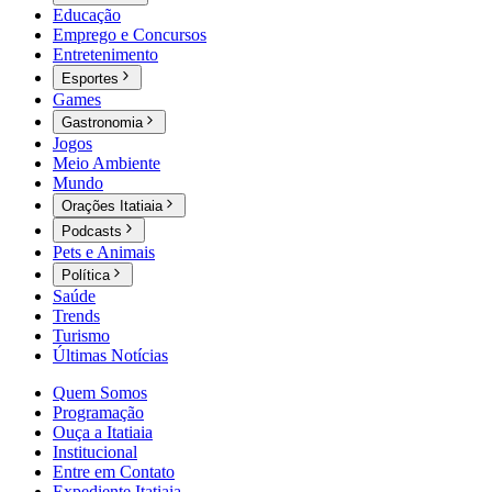
Educação
Emprego e Concursos
Entretenimento
Esportes
Games
Gastronomia
Jogos
Meio Ambiente
Mundo
Orações Itatiaia
Podcasts
Pets e Animais
Política
Saúde
Trends
Turismo
Últimas Notícias
Quem Somos
Programação
Ouça a Itatiaia
Institucional
Entre em Contato
Expediente Itatiaia