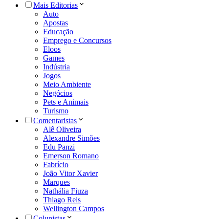
Mais Editorias
Auto
Apostas
Educação
Emprego e Concursos
Eloos
Games
Indústria
Jogos
Meio Ambiente
Negócios
Pets e Animais
Turismo
Comentaristas
Alê Oliveira
Alexandre Simões
Edu Panzi
Emerson Romano
Fabrício
João Vitor Xavier
Marques
Nathália Fiuza
Thiago Reis
Wellington Campos
Colunistas