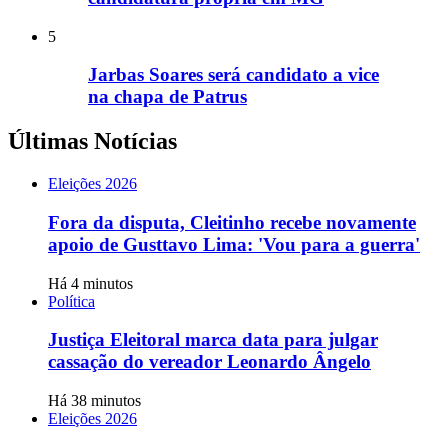
5
Jarbas Soares será candidato a vice
na chapa de Patrus
Últimas Notícias
Eleições 2026
Fora da disputa, Cleitinho recebe novamente
apoio de Gusttavo Lima: 'Vou para a guerra'
Há 4 minutos
Política
Justiça Eleitoral marca data para julgar
cassação do vereador Leonardo Ângelo
Há 38 minutos
Eleições 2026