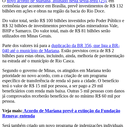
O
novo acordo de Mariana, assinado nesta sexta-feira (25)
, em
cerimônia que acontece em Brasília, prevê investimentos de R$ 132
bilhões em ações e obras na região da bacia do Rio Doce.
Do valor total, serão R$ 100 bilhões investidos pelo Poder Público e
R$ 32 bilhões de investimentos previstos pelas mineradoras Vale,
BHP e Samarco. Do valor total, mais de R$ 81 bilhões serão
utilizados em Minas Gerais.
Parte dos valores irá para a
duplicação da BR 356, que liga a BR-
040 até o município de Mariana
. Estão previstos cerca de R$ 2
bilhões para estas obras, incluindo, ainda, melhoria de pavimentação
na estrada até o município de Rio Casca.
Segundo o governo de Minas, os atingidos em Mariana terão
prioridade no novo acordo, com a criação de um programa
específico de transferência de renda só para a cidade. O benefício
terá o valor de R$ 15 mil por pessoa, a ser pago a 29 mil
beneficiários com renda mais baixa. Outras 5 mil pessoas com danos
já comprovados receberão benefícios de no mínimo R$ 60 mil por
pessoa.
Veja mais:
Acordo de Mariana prevê a extinção da Fundação
Renova; entenda
Será também criado um novo programa de indenizações individuais