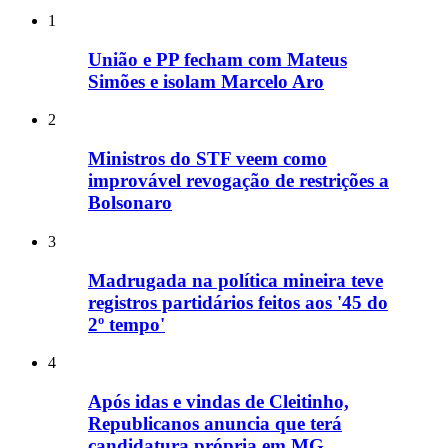
1
União e PP fecham com Mateus
Simões e isolam Marcelo Aro
2
Ministros do STF veem como
improvável revogação de restrições a
Bolsonaro
3
Madrugada na política mineira teve
registros partidários feitos aos '45 do
2º tempo'
4
Após idas e vindas de Cleitinho,
Republicanos anuncia que terá
candidatura própria em MG