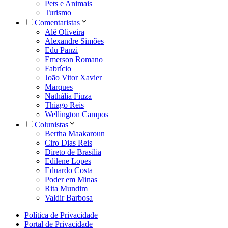
Pets e Animais
Turismo
Comentaristas
Alê Oliveira
Alexandre Simões
Edu Panzi
Emerson Romano
Fabrício
João Vitor Xavier
Marques
Nathália Fiuza
Thiago Reis
Wellington Campos
Colunistas
Bertha Maakaroun
Ciro Dias Reis
Direto de Brasília
Edilene Lopes
Eduardo Costa
Poder em Minas
Rita Mundim
Valdir Barbosa
Política de Privacidade
Portal de Privacidade