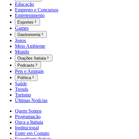
Educação
Emprego e Concursos
Entretenimento
Esportes
Games
Gastronomia
Jogos
Meio Ambiente
Mundo
Orações Itatiaia
Podcasts
Pets e Animais
Política
Saúde
Trends
Turismo
Últimas Notícias
Quem Somos
Programação
Ouça a Itatiaia
Institucional
Entre em Contato
Expediente Itatiaia