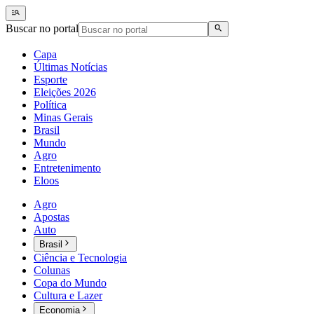
Buscar no portal
Capa
Últimas Notícias
Esporte
Eleições 2026
Política
Minas Gerais
Brasil
Mundo
Agro
Entretenimento
Eloos
Agro
Apostas
Auto
Brasil
Ciência e Tecnologia
Colunas
Copa do Mundo
Cultura e Lazer
Economia