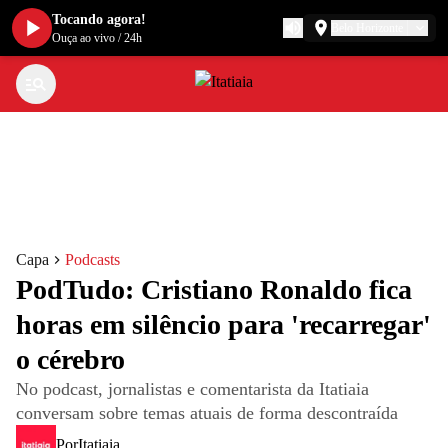
Tocando agora!
Belo Horizonte
Ouça ao vivo
/
24h
Capa
Podcasts
PodTudo: Cristiano Ronaldo fica
horas em silêncio para 'recarregar'
o cérebro
No podcast, jornalistas e comentarista da Itatiaia
conversam sobre temas atuais de forma descontraída
Por
Itatiaia