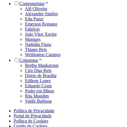
Comentaristas
Alê Oliveira
Alexandre Simões
Edu Panzi
Emerson Romano
Fabrício
João Vitor Xavier
Marques
Nathália Fiuza
Thiago Reis
Wellington Campos
Colunistas
Bertha Maakaroun
Ciro Dias Reis
Direto de Brasília
Edilene Lopes
Eduardo Costa
Poder em Minas
Rita Mundim
Valdir Barbosa
Política de Privacidade
Portal de Privacidade
Política de Cookies
Gestão de Cookies