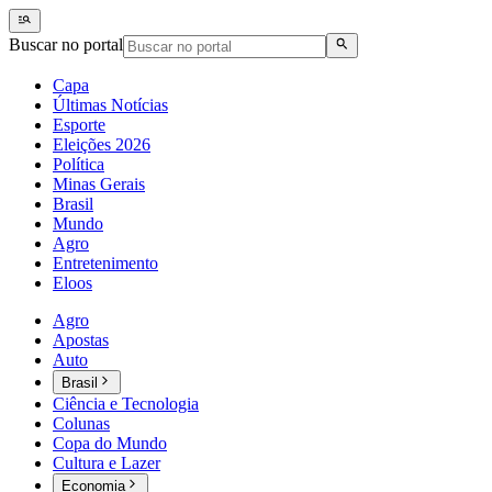
Buscar no portal
Capa
Últimas Notícias
Esporte
Eleições 2026
Política
Minas Gerais
Brasil
Mundo
Agro
Entretenimento
Eloos
Agro
Apostas
Auto
Brasil
Ciência e Tecnologia
Colunas
Copa do Mundo
Cultura e Lazer
Economia