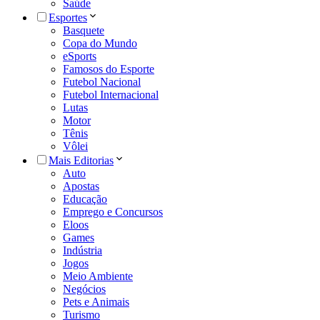
Saúde
Esportes
Basquete
Copa do Mundo
eSports
Famosos do Esporte
Futebol Nacional
Futebol Internacional
Lutas
Motor
Tênis
Vôlei
Mais Editorias
Auto
Apostas
Educação
Emprego e Concursos
Eloos
Games
Indústria
Jogos
Meio Ambiente
Negócios
Pets e Animais
Turismo