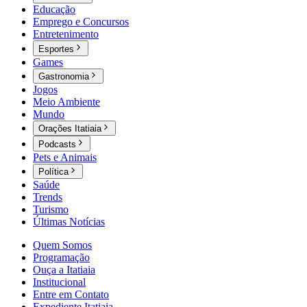
Educação
Emprego e Concursos
Entretenimento
Esportes
Games
Gastronomia
Jogos
Meio Ambiente
Mundo
Orações Itatiaia
Podcasts
Pets e Animais
Política
Saúde
Trends
Turismo
Últimas Notícias
Quem Somos
Programação
Ouça a Itatiaia
Institucional
Entre em Contato
Expediente Itatiaia