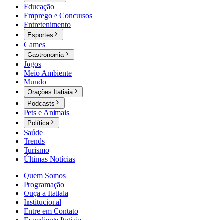
Educação
Emprego e Concursos
Entretenimento
Esportes
Games
Gastronomia
Jogos
Meio Ambiente
Mundo
Orações Itatiaia
Podcasts
Pets e Animais
Política
Saúde
Trends
Turismo
Últimas Notícias
Quem Somos
Programação
Ouça a Itatiaia
Institucional
Entre em Contato
Expediente Itatiaia