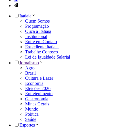
Itatiaia
Quem Somos
Programação
Ouça a Itatiaia
Institucional
Entre em Contato
Expediente Itatiaia
Trabalhe Conosco
Lei de Igualdade Salarial
Jornalismo
Agro
Brasil
Cultura e Lazer
Economia
Eleições 2026
Entretenimento
Gastronomia
Minas Gerais
Mundo
Política
Saúde
Esportes