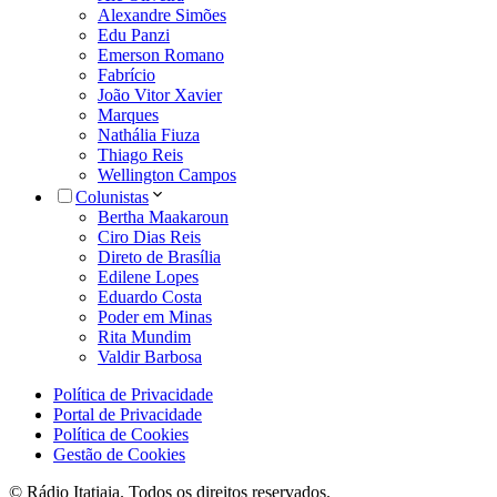
Alexandre Simões
Edu Panzi
Emerson Romano
Fabrício
João Vitor Xavier
Marques
Nathália Fiuza
Thiago Reis
Wellington Campos
Colunistas
Bertha Maakaroun
Ciro Dias Reis
Direto de Brasília
Edilene Lopes
Eduardo Costa
Poder em Minas
Rita Mundim
Valdir Barbosa
Política de Privacidade
Portal de Privacidade
Política de Cookies
Gestão de Cookies
© Rádio Itatiaia. Todos os direitos reservados.