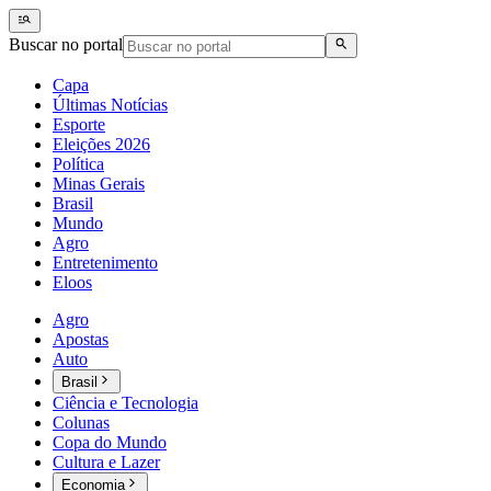
Buscar no portal
Capa
Últimas Notícias
Esporte
Eleições 2026
Política
Minas Gerais
Brasil
Mundo
Agro
Entretenimento
Eloos
Agro
Apostas
Auto
Brasil
Ciência e Tecnologia
Colunas
Copa do Mundo
Cultura e Lazer
Economia