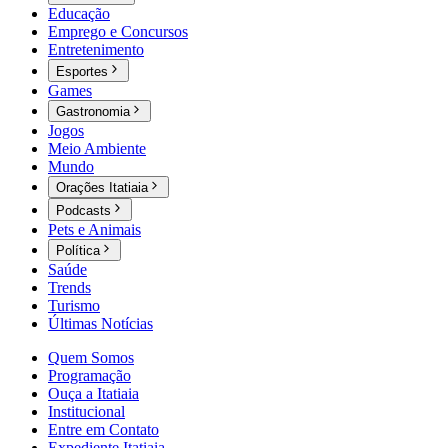
Educação
Emprego e Concursos
Entretenimento
Esportes
Games
Gastronomia
Jogos
Meio Ambiente
Mundo
Orações Itatiaia
Podcasts
Pets e Animais
Política
Saúde
Trends
Turismo
Últimas Notícias
Quem Somos
Programação
Ouça a Itatiaia
Institucional
Entre em Contato
Expediente Itatiaia