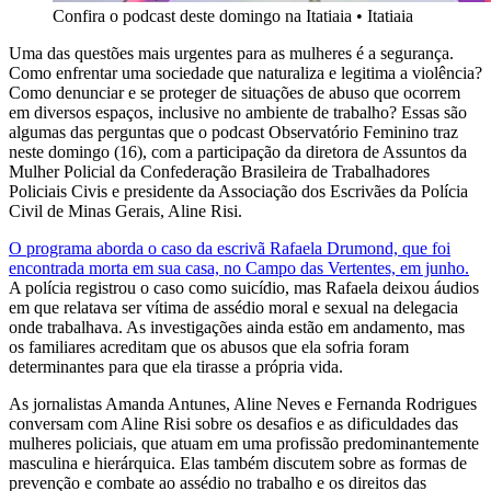
Confira o podcast deste domingo na Itatiaia
•
Itatiaia
Uma das questões mais urgentes para as mulheres é a segurança.
Como enfrentar uma sociedade que naturaliza e legitima a violência?
Como denunciar e se proteger de situações de abuso que ocorrem
em diversos espaços, inclusive no ambiente de trabalho? Essas são
algumas das perguntas que o podcast Observatório Feminino traz
neste domingo (16), com a participação da diretora de Assuntos da
Mulher Policial da Confederação Brasileira de Trabalhadores
Policiais Civis e presidente da Associação dos Escrivães da Polícia
Civil de Minas Gerais, Aline Risi.
O programa aborda o caso da escrivã Rafaela Drumond, que foi
encontrada morta em sua casa, no Campo das Vertentes, em junho.
A polícia registrou o caso como suicídio, mas Rafaela deixou áudios
em que relatava ser vítima de assédio moral e sexual na delegacia
onde trabalhava. As investigações ainda estão em andamento, mas
os familiares acreditam que os abusos que ela sofria foram
determinantes para que ela tirasse a própria vida.
As jornalistas Amanda Antunes, Aline Neves e Fernanda Rodrigues
conversam com Aline Risi sobre os desafios e as dificuldades das
mulheres policiais, que atuam em uma profissão predominantemente
masculina e hierárquica. Elas também discutem sobre as formas de
prevenção e combate ao assédio no trabalho e os direitos das