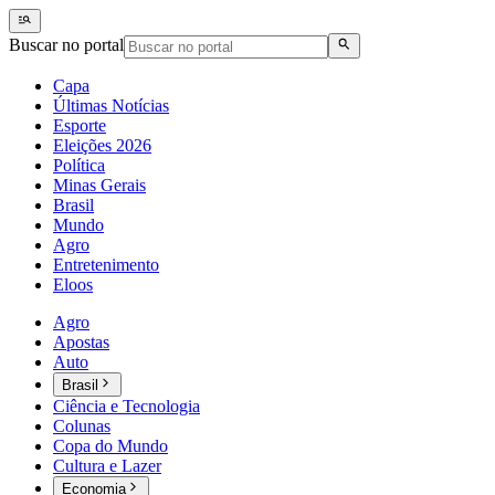
Buscar no portal
Capa
Últimas Notícias
Esporte
Eleições 2026
Política
Minas Gerais
Brasil
Mundo
Agro
Entretenimento
Eloos
Agro
Apostas
Auto
Brasil
Ciência e Tecnologia
Colunas
Copa do Mundo
Cultura e Lazer
Economia