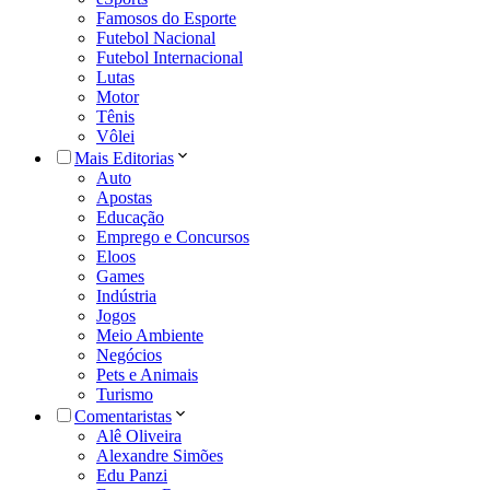
Famosos do Esporte
Futebol Nacional
Futebol Internacional
Lutas
Motor
Tênis
Vôlei
Mais Editorias
Auto
Apostas
Educação
Emprego e Concursos
Eloos
Games
Indústria
Jogos
Meio Ambiente
Negócios
Pets e Animais
Turismo
Comentaristas
Alê Oliveira
Alexandre Simões
Edu Panzi