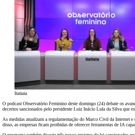
Itatiaia
O podcast Observatório Feminino deste domingo (24) debate os avanços
decretos sancionados pelo presidente Luiz Inácio Lula da Silva que e
As medidas atualizam a regulamentação do Marco Civil da Internet e d
disso, as empresas ficam proibidas de oferecer ferramentas de IA capaze
O programa também discute três novos projetos de lei sancionados pel