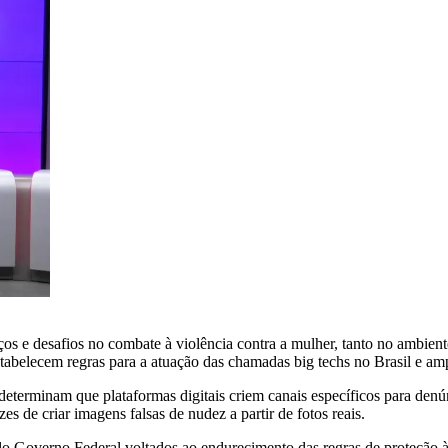
 e desafios no combate à violência contra a mulher, tanto no ambiente
stabelecem regras para a atuação das chamadas big techs no Brasil e am
eterminam que plataformas digitais criem canais específicos para denúnc
s de criar imagens falsas de nudez a partir de fotos reais.
o Governo Federal voltados ao endurecimento das regras de proteção às