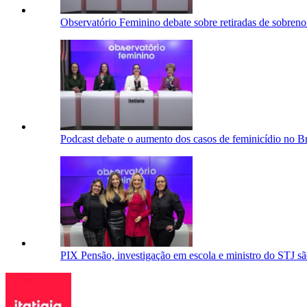
Observatório Feminino debate sobre retiradas de sobren
Podcast debate o aumento dos casos de feminicídio no Br
PIX Pensão, investigação em escola e ministro do STJ s