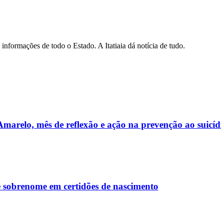
informações de todo o Estado. A Itatiaia dá notícia de tudo.
arelo, mês de reflexão e ação na prevenção ao suicíd
e sobrenome em certidões de nascimento