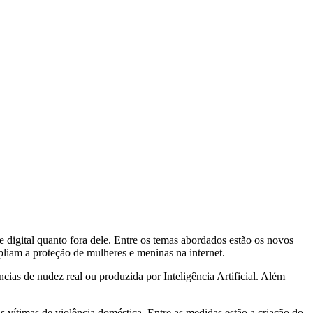
 digital quanto fora dele. Entre os temas abordados estão os novos
pliam a proteção de mulheres e meninas na internet.
ias de nudez real ou produzida por Inteligência Artificial. Além
 vítimas de violência doméstica. Entre as medidas estão a criação do