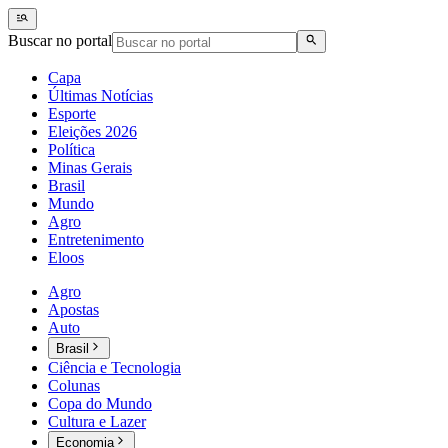
Buscar no portal
Capa
Últimas Notícias
Esporte
Eleições 2026
Política
Minas Gerais
Brasil
Mundo
Agro
Entretenimento
Eloos
Agro
Apostas
Auto
Brasil
Ciência e Tecnologia
Colunas
Copa do Mundo
Cultura e Lazer
Economia