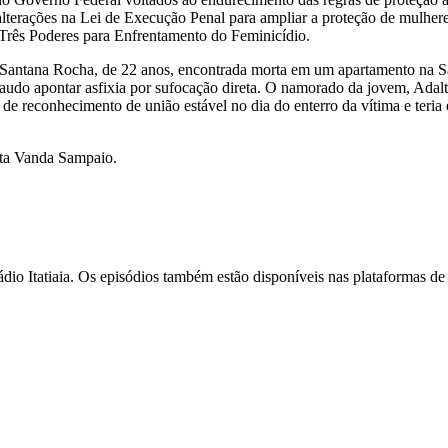
 alterações na Lei de Execução Penal para ampliar a proteção de mulh
s Três Poderes para Enfrentamento do Feminicídio.
antana Rocha, de 22 anos, encontrada morta em um apartamento na Sava
laudo apontar asfixia por sufocação direta. O namorado da jovem, Adal
 de reconhecimento de união estável no dia do enterro da vítima e ter
ista Vanda Sampaio.
dio Itatiaia. Os episódios também estão disponíveis nas plataformas 