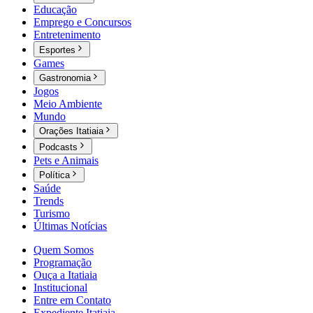
Educação
Emprego e Concursos
Entretenimento
Esportes
Games
Gastronomia
Jogos
Meio Ambiente
Mundo
Orações Itatiaia
Podcasts
Pets e Animais
Política
Saúde
Trends
Turismo
Últimas Notícias
Quem Somos
Programação
Ouça a Itatiaia
Institucional
Entre em Contato
Expediente Itatiaia