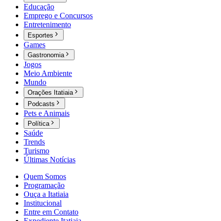
Educação
Emprego e Concursos
Entretenimento
Esportes
Games
Gastronomia
Jogos
Meio Ambiente
Mundo
Orações Itatiaia
Podcasts
Pets e Animais
Política
Saúde
Trends
Turismo
Últimas Notícias
Quem Somos
Programação
Ouça a Itatiaia
Institucional
Entre em Contato
Expediente Itatiaia