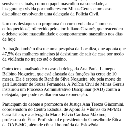
sensíveis e atuais, como o papel masculino na sociedade, a
insegurança vivida por mulheres em Minas Gerais e um caso
disciplinar envolvendo uma delegada da Polícia Civil.
Um dos destaques do programa é o curso voltado a “homens
enfraquecidos”, oferecido pelo ator Juliano Cazarré, que reacendeu
o debate sobre masculinidade e comportamento masculino nos dias
de hoje.
A atração também discute uma pesquisa da Localiza, que aponta que
47,5% das mulheres mineiras já desistiram de sair de casa por medo
da violência no trajeto até o destino.
Outro tema analisado é o caso da delegada Ana Paula Lamego
Balbino Nogueira, que está afastada das funções há cerca de 10
meses. Ela é esposa de Renê da Silva Nogueira, réu pela morte do
gari Laudemir de Souza Fernandes. A Polícia Civil de Minas Gerais
instaurou um Processo Administrativo Disciplinar (PAD) contra a
delegada, que pode resultar em sua exoneração.
Participam do debate a promotora de Justiça Ana Tereza Giacomini,
coordenadora do Centro Estadual de Apoio às Vítimas do MPMG –
Casa Lilian, e a advogada Maria Flávia Cardoso Máximo,
professora de Ética Profissional e presidente do Conselho de Ética
da OAB-MG, além de cônsul honorária da Eslovênia.