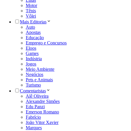
Lutas
Motor
Tênis
Vôlei
Mais Editorias
Auto
Apostas
Educação
Emprego e Concursos
Eloos
Games
Indústria
Jogos
Meio Ambiente
Negócios
Pets e Animais
Turismo
Comentaristas
Alê Oliveira
Alexandre Simões
Edu Panzi
Emerson Romano
Fabrício
João Vitor Xavier
Marques