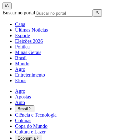
Buscar no portal
Capa
Últimas Notícias
Esporte
Eleições 2026
Política
Minas Gerais
Brasil
Mundo
Agro
Entretenimento
Eloos
Agro
Apostas
Auto
Brasil
Ciência e Tecnologia
Colunas
Copa do Mundo
Cultura e Lazer
Economia