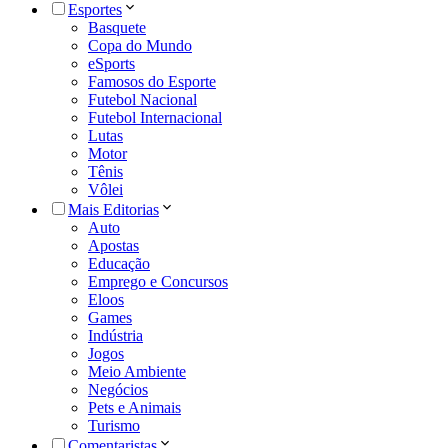
Esportes
Basquete
Copa do Mundo
eSports
Famosos do Esporte
Futebol Nacional
Futebol Internacional
Lutas
Motor
Tênis
Vôlei
Mais Editorias
Auto
Apostas
Educação
Emprego e Concursos
Eloos
Games
Indústria
Jogos
Meio Ambiente
Negócios
Pets e Animais
Turismo
Comentaristas