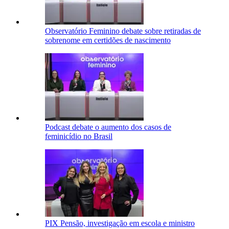
Observatório Feminino debate sobre retiradas de
sobrenome em certidões de nascimento
Podcast debate o aumento dos casos de
feminicídio no Brasil
PIX Pensão, investigação em escola e ministro