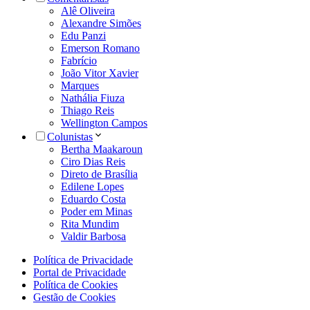
Alê Oliveira
Alexandre Simões
Edu Panzi
Emerson Romano
Fabrício
João Vitor Xavier
Marques
Nathália Fiuza
Thiago Reis
Wellington Campos
Colunistas
Bertha Maakaroun
Ciro Dias Reis
Direto de Brasília
Edilene Lopes
Eduardo Costa
Poder em Minas
Rita Mundim
Valdir Barbosa
Política de Privacidade
Portal de Privacidade
Política de Cookies
Gestão de Cookies