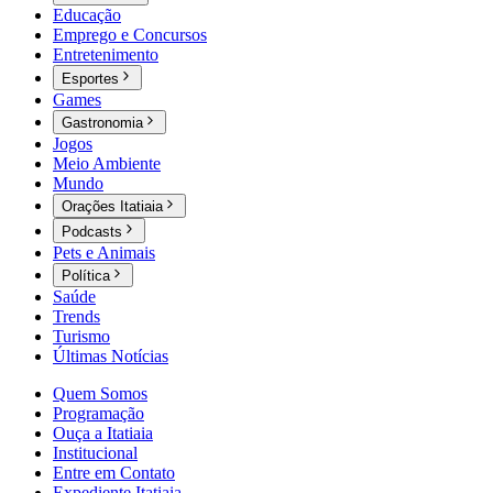
Educação
Emprego e Concursos
Entretenimento
Esportes
Games
Gastronomia
Jogos
Meio Ambiente
Mundo
Orações Itatiaia
Podcasts
Pets e Animais
Política
Saúde
Trends
Turismo
Últimas Notícias
Quem Somos
Programação
Ouça a Itatiaia
Institucional
Entre em Contato
Expediente Itatiaia