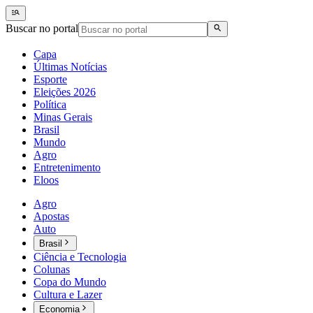
Buscar no portal
Capa
Últimas Notícias
Esporte
Eleições 2026
Política
Minas Gerais
Brasil
Mundo
Agro
Entretenimento
Eloos
Agro
Apostas
Auto
Brasil
Ciência e Tecnologia
Colunas
Copa do Mundo
Cultura e Lazer
Economia