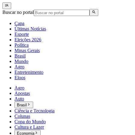
Buscar no portal
Capa
Últimas Notícias
Esporte
Eleições 2026
Política
Minas Gerais
Brasil
Mundo
Agro
Entretenimento
Eloos
Agro
Apostas
Auto
Brasil
Ciência e Tecnologia
Colunas
Copa do Mundo
Cultura e Lazer
Economia