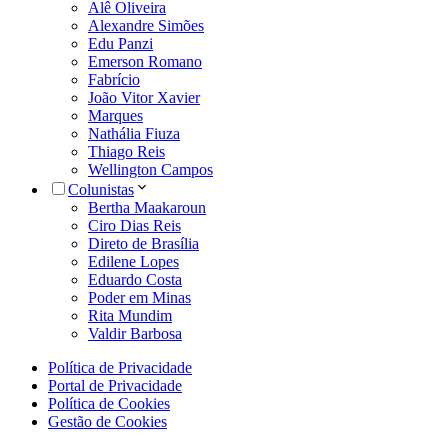
Alê Oliveira
Alexandre Simões
Edu Panzi
Emerson Romano
Fabrício
João Vitor Xavier
Marques
Nathália Fiuza
Thiago Reis
Wellington Campos
Colunistas
Bertha Maakaroun
Ciro Dias Reis
Direto de Brasília
Edilene Lopes
Eduardo Costa
Poder em Minas
Rita Mundim
Valdir Barbosa
Política de Privacidade
Portal de Privacidade
Política de Cookies
Gestão de Cookies