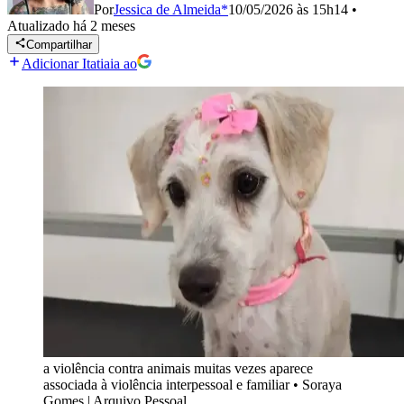
Por
Jessica de Almeida*
10/05/2026 às 15h14
•
Atualizado
há 2 meses
Compartilhar
Adicionar Itatiaia ao
a violência contra animais muitas vezes aparece
associada à violência interpessoal e familiar
•
Soraya
Gomes | Arquivo Pessoal