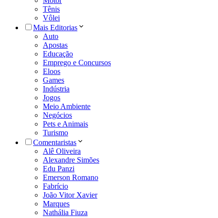
Motor
Tênis
Vôlei
Mais Editorias
Auto
Apostas
Educação
Emprego e Concursos
Eloos
Games
Indústria
Jogos
Meio Ambiente
Negócios
Pets e Animais
Turismo
Comentaristas
Alê Oliveira
Alexandre Simões
Edu Panzi
Emerson Romano
Fabrício
João Vitor Xavier
Marques
Nathália Fiuza