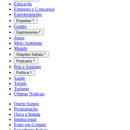
Educação
Emprego e Concursos
Entretenimento
Esportes
Games
Gastronomia
Jogos
Meio Ambiente
Mundo
Orações Itatiaia
Podcasts
Pets e Animais
Política
Saúde
Trends
Turismo
Últimas Notícias
Quem Somos
Programação
Ouça a Itatiaia
Institucional
Entre em Contato
Expediente Itatiaia