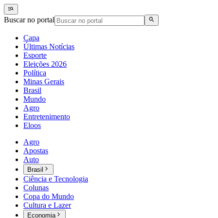
Buscar no portal
Capa
Últimas Notícias
Esporte
Eleições 2026
Política
Minas Gerais
Brasil
Mundo
Agro
Entretenimento
Eloos
Agro
Apostas
Auto
Brasil
Ciência e Tecnologia
Colunas
Copa do Mundo
Cultura e Lazer
Economia