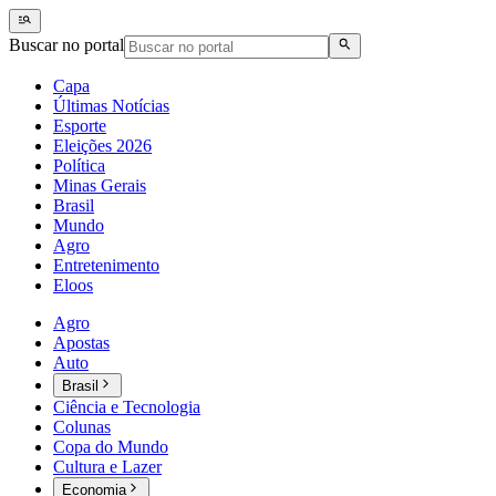
Buscar no portal
Capa
Últimas Notícias
Esporte
Eleições 2026
Política
Minas Gerais
Brasil
Mundo
Agro
Entretenimento
Eloos
Agro
Apostas
Auto
Brasil
Ciência e Tecnologia
Colunas
Copa do Mundo
Cultura e Lazer
Economia