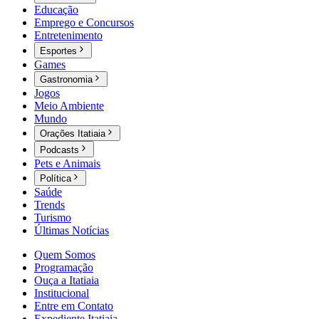
Educação
Emprego e Concursos
Entretenimento
Esportes
Games
Gastronomia
Jogos
Meio Ambiente
Mundo
Orações Itatiaia
Podcasts
Pets e Animais
Política
Saúde
Trends
Turismo
Últimas Notícias
Quem Somos
Programação
Ouça a Itatiaia
Institucional
Entre em Contato
Expediente Itatiaia