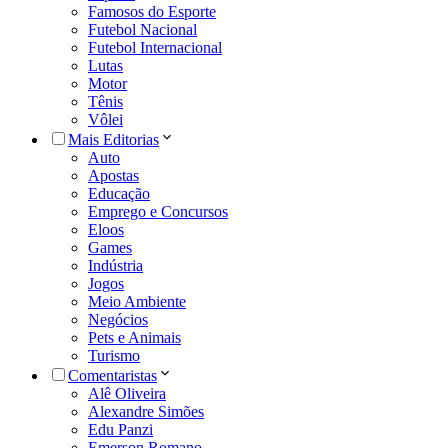
Famosos do Esporte
Futebol Nacional
Futebol Internacional
Lutas
Motor
Tênis
Vôlei
Mais Editorias
Auto
Apostas
Educação
Emprego e Concursos
Eloos
Games
Indústria
Jogos
Meio Ambiente
Negócios
Pets e Animais
Turismo
Comentaristas
Alê Oliveira
Alexandre Simões
Edu Panzi
Emerson Romano