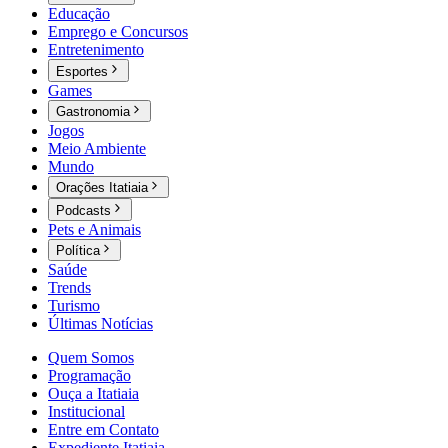
Educação
Emprego e Concursos
Entretenimento
Esportes
Games
Gastronomia
Jogos
Meio Ambiente
Mundo
Orações Itatiaia
Podcasts
Pets e Animais
Política
Saúde
Trends
Turismo
Últimas Notícias
Quem Somos
Programação
Ouça a Itatiaia
Institucional
Entre em Contato
Expediente Itatiaia