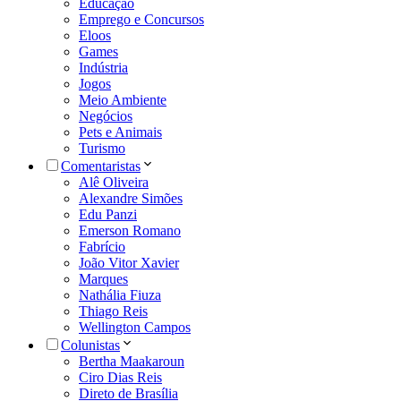
Educação
Emprego e Concursos
Eloos
Games
Indústria
Jogos
Meio Ambiente
Negócios
Pets e Animais
Turismo
Comentaristas
Alê Oliveira
Alexandre Simões
Edu Panzi
Emerson Romano
Fabrício
João Vitor Xavier
Marques
Nathália Fiuza
Thiago Reis
Wellington Campos
Colunistas
Bertha Maakaroun
Ciro Dias Reis
Direto de Brasília