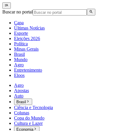
Buscar no portal
Capa
Últimas Notícias
Esporte
Eleições 2026
Política
Minas Gerais
Brasil
Mundo
Agro
Entretenimento
Eloos
Agro
Apostas
Auto
Brasil
Ciência e Tecnologia
Colunas
Copa do Mundo
Cultura e Lazer
Economia