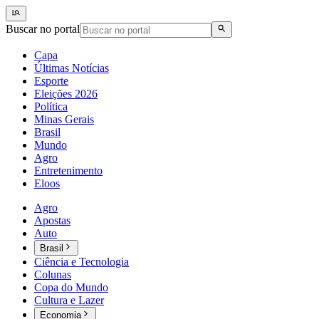
Buscar no portal
Capa
Últimas Notícias
Esporte
Eleições 2026
Política
Minas Gerais
Brasil
Mundo
Agro
Entretenimento
Eloos
Agro
Apostas
Auto
Brasil
Ciência e Tecnologia
Colunas
Copa do Mundo
Cultura e Lazer
Economia