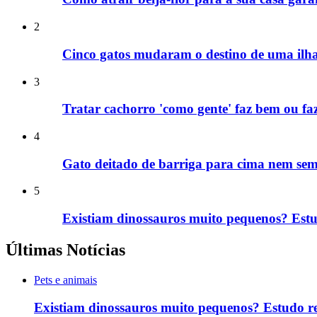
2
Cinco gatos mudaram o destino de uma ilha
3
Tratar cachorro 'como gente' faz bem ou fa
4
Gato deitado de barriga para cima nem semp
5
Existiam dinossauros muito pequenos? Estu
Últimas Notícias
Pets e animais
Existiam dinossauros muito pequenos? Estudo re