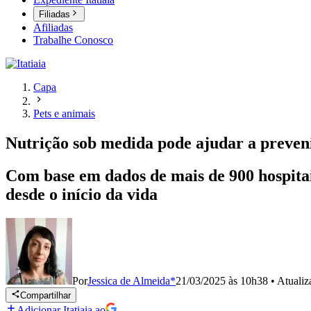
Filiadas
Afiliadas
Trabalhe Conosco
Capa
Pets e animais
Nutrição sob medida pode ajudar a preveni
Com base em dados de mais de 900 hospitai
desde o início da vida
Por
Jessica de Almeida*
21/03/2025 às 10h38
•
Atuali
Compartilhar
Adicionar Itatiaia ao