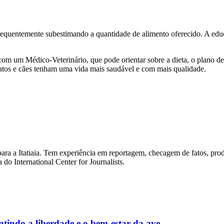
requentemente subestimando a quantidade de alimento oferecido. A edu
com um Médico-Veterinário, que pode orientar sobre a dieta, o plano 
gatos e cães tenham uma vida mais saudável e com mais qualidade.
para a Itatiaia. Tem experiência em reportagem, checagem de fatos, pr
do International Center for Journalists.
ntindo a liberdade e o bem-estar da ave