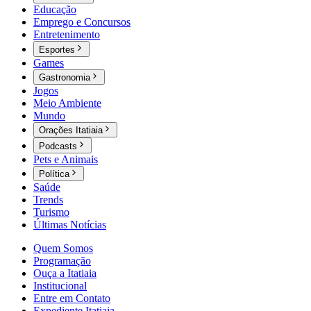
Educação
Emprego e Concursos
Entretenimento
Esportes
Games
Gastronomia
Jogos
Meio Ambiente
Mundo
Orações Itatiaia
Podcasts
Pets e Animais
Política
Saúde
Trends
Turismo
Últimas Notícias
Quem Somos
Programação
Ouça a Itatiaia
Institucional
Entre em Contato
Expediente Itatiaia