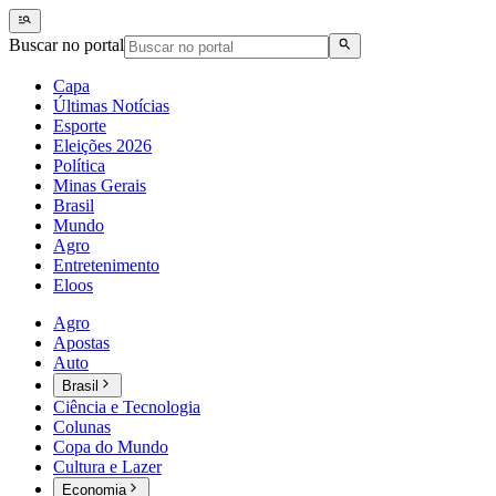
Buscar no portal
Capa
Últimas Notícias
Esporte
Eleições 2026
Política
Minas Gerais
Brasil
Mundo
Agro
Entretenimento
Eloos
Agro
Apostas
Auto
Brasil
Ciência e Tecnologia
Colunas
Copa do Mundo
Cultura e Lazer
Economia