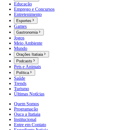
Educação
Emprego e Concursos
Entretenimento
Esportes
Games
Gastronomia
Jogos
Meio Ambiente
Mundo
Orações Itatiaia
Podcasts
Pets e Animais
Política
Saúde
Trends
Turismo
Últimas Notícias
Quem Somos
Programação
Ouça a Itatiaia
Institucional
Entre em Contato
Expediente Itatiaia