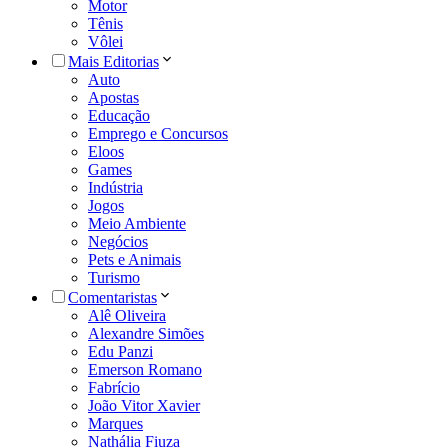
Motor
Tênis
Vôlei
Mais Editorias
Auto
Apostas
Educação
Emprego e Concursos
Eloos
Games
Indústria
Jogos
Meio Ambiente
Negócios
Pets e Animais
Turismo
Comentaristas
Alê Oliveira
Alexandre Simões
Edu Panzi
Emerson Romano
Fabrício
João Vitor Xavier
Marques
Nathália Fiuza