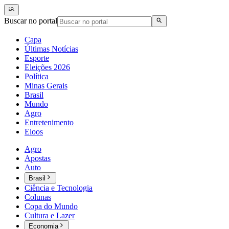
Buscar no portal
Capa
Últimas Notícias
Esporte
Eleições 2026
Política
Minas Gerais
Brasil
Mundo
Agro
Entretenimento
Eloos
Agro
Apostas
Auto
Brasil
Ciência e Tecnologia
Colunas
Copa do Mundo
Cultura e Lazer
Economia