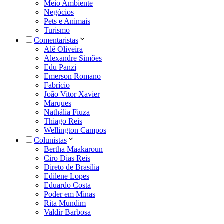
Meio Ambiente
Negócios
Pets e Animais
Turismo
Comentaristas
Alê Oliveira
Alexandre Simões
Edu Panzi
Emerson Romano
Fabrício
João Vitor Xavier
Marques
Nathália Fiuza
Thiago Reis
Wellington Campos
Colunistas
Bertha Maakaroun
Ciro Dias Reis
Direto de Brasília
Edilene Lopes
Eduardo Costa
Poder em Minas
Rita Mundim
Valdir Barbosa