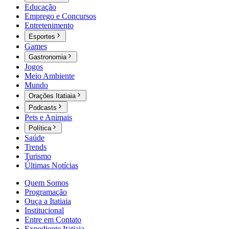
Educação
Emprego e Concursos
Entretenimento
Esportes
Games
Gastronomia
Jogos
Meio Ambiente
Mundo
Orações Itatiaia
Podcasts
Pets e Animais
Política
Saúde
Trends
Turismo
Últimas Notícias
Quem Somos
Programação
Ouça a Itatiaia
Institucional
Entre em Contato
Expediente Itatiaia