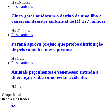
Há 16 horas
Pets e animais
Cinco gatos mudaram o destino de uma ilha e
causaram desastre ambiental de R$ 127 milhões
Há 21 horas
Pets e animais
Paraná aprova projeto que proíbe distribuição
de pets como brindes e prêmios
Há 1 dia
Pets e animais
Animais peçonhentos e venenosos: entenda a
diferença e saiba como evitar acidentes
Há 1 dia
Grupo Itatiaia
Itatiaia Nas Redes