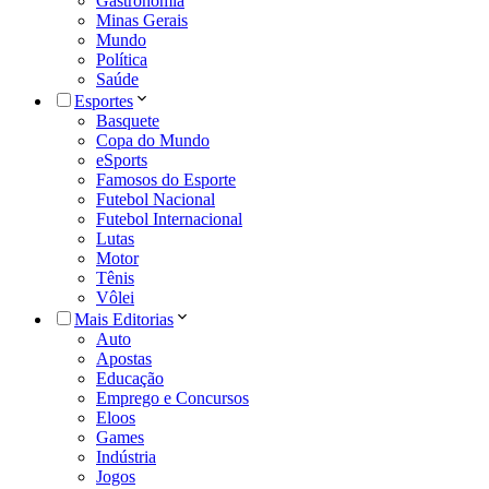
Gastronomia
Minas Gerais
Mundo
Política
Saúde
Esportes
Basquete
Copa do Mundo
eSports
Famosos do Esporte
Futebol Nacional
Futebol Internacional
Lutas
Motor
Tênis
Vôlei
Mais Editorias
Auto
Apostas
Educação
Emprego e Concursos
Eloos
Games
Indústria
Jogos