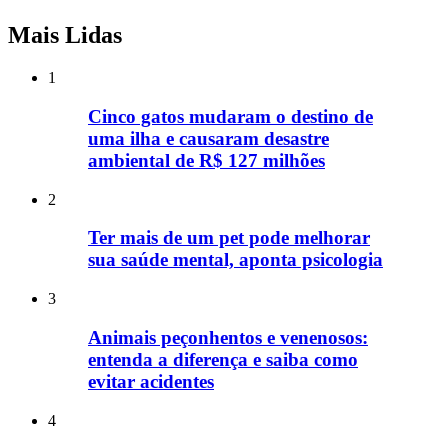
Mais Lidas
1
Cinco gatos mudaram o destino de
uma ilha e causaram desastre
ambiental de R$ 127 milhões
2
Ter mais de um pet pode melhorar
sua saúde mental, aponta psicologia
3
Animais peçonhentos e venenosos:
entenda a diferença e saiba como
evitar acidentes
4