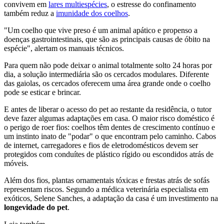
convivem em
lares multiespécies
, o estresse do confinamento
também reduz a
imunidade dos coelhos
.
"Um coelho que vive preso é um animal apático e propenso a
doenças gastrointestinais, que são as principais causas de óbito na
espécie", alertam os manuais técnicos.
Para quem não pode deixar o animal totalmente solto 24 horas por
dia, a solução intermediária são os cercados modulares. Diferente
das gaiolas, os cercados oferecem uma área grande onde o coelho
pode se esticar e brincar.
E antes de liberar o acesso do pet ao restante da residência, o tutor
deve fazer algumas adaptações em casa. O maior risco doméstico é
o perigo de roer fios: coelhos têm dentes de crescimento contínuo e
um instinto inato de "podar" o que encontram pelo caminho. Cabos
de internet, carregadores e fios de eletrodomésticos devem ser
protegidos com conduítes de plástico rígido ou escondidos atrás de
móveis.
Além dos fios, plantas ornamentais tóxicas e frestas atrás de sofás
representam riscos. Segundo a médica veterinária especialista em
exóticos, Selene Sanches, a adaptação da casa é um investimento na
longevidade do pet
.