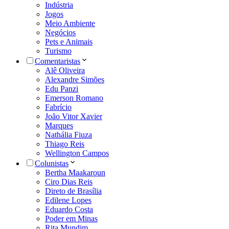
Indústria
Jogos
Meio Ambiente
Negócios
Pets e Animais
Turismo
Comentaristas
Alê Oliveira
Alexandre Simões
Edu Panzi
Emerson Romano
Fabrício
João Vitor Xavier
Marques
Nathália Fiuza
Thiago Reis
Wellington Campos
Colunistas
Bertha Maakaroun
Ciro Dias Reis
Direto de Brasília
Edilene Lopes
Eduardo Costa
Poder em Minas
Rita Mundim