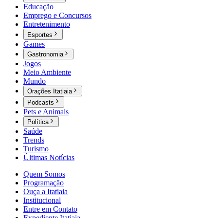
Educação
Emprego e Concursos
Entretenimento
Esportes
Games
Gastronomia
Jogos
Meio Ambiente
Mundo
Orações Itatiaia
Podcasts
Pets e Animais
Política
Saúde
Trends
Turismo
Últimas Notícias
Quem Somos
Programação
Ouça a Itatiaia
Institucional
Entre em Contato
Expediente Itatiaia