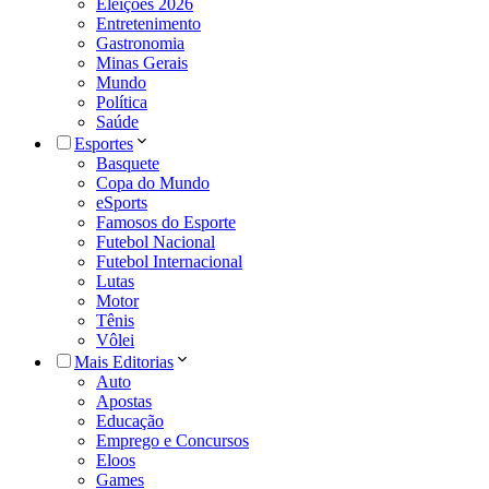
Eleições 2026
Entretenimento
Gastronomia
Minas Gerais
Mundo
Política
Saúde
Esportes
Basquete
Copa do Mundo
eSports
Famosos do Esporte
Futebol Nacional
Futebol Internacional
Lutas
Motor
Tênis
Vôlei
Mais Editorias
Auto
Apostas
Educação
Emprego e Concursos
Eloos
Games