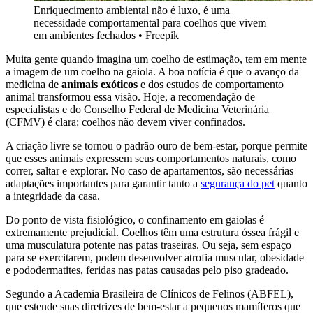
Enriquecimento ambiental não é luxo, é uma
necessidade comportamental para coelhos que vivem
em ambientes fechados
•
Freepik
Muita gente quando imagina um coelho de estimação, tem em mente
a imagem de um coelho na gaiola. A boa notícia é que o avanço da
medicina de
animais exóticos
e dos estudos de comportamento
animal transformou essa visão. Hoje, a recomendação de
especialistas e do Conselho Federal de Medicina Veterinária
(CFMV) é clara: coelhos não devem viver confinados.
A criação livre se tornou o padrão ouro de bem-estar, porque permite
que esses animais expressem seus comportamentos naturais, como
correr, saltar e explorar. No caso de apartamentos, são necessárias
adaptações importantes para garantir tanto a
segurança do pet
quanto
a integridade da casa.
Do ponto de vista fisiológico, o confinamento em gaiolas é
extremamente prejudicial. Coelhos têm uma estrutura óssea frágil e
uma musculatura potente nas patas traseiras. Ou seja, sem espaço
para se exercitarem, podem desenvolver atrofia muscular, obesidade
e pododermatites, feridas nas patas causadas pelo piso gradeado.
Segundo a Academia Brasileira de Clínicos de Felinos (ABFEL),
que estende suas diretrizes de bem-estar a pequenos mamíferos que