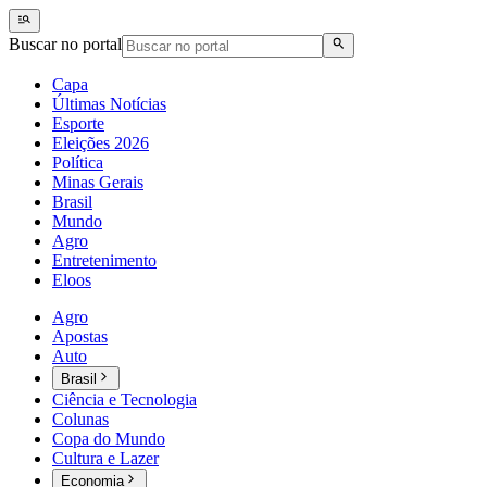
Buscar no portal
Capa
Últimas Notícias
Esporte
Eleições 2026
Política
Minas Gerais
Brasil
Mundo
Agro
Entretenimento
Eloos
Agro
Apostas
Auto
Brasil
Ciência e Tecnologia
Colunas
Copa do Mundo
Cultura e Lazer
Economia