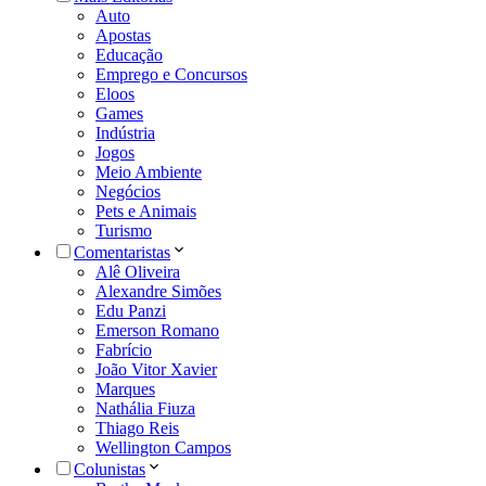
Auto
Apostas
Educação
Emprego e Concursos
Eloos
Games
Indústria
Jogos
Meio Ambiente
Negócios
Pets e Animais
Turismo
Comentaristas
Alê Oliveira
Alexandre Simões
Edu Panzi
Emerson Romano
Fabrício
João Vitor Xavier
Marques
Nathália Fiuza
Thiago Reis
Wellington Campos
Colunistas