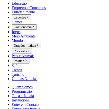
Educação
Emprego e Concursos
Entretenimento
Esportes
Games
Gastronomia
Jogos
Meio Ambiente
Mundo
Orações Itatiaia
Podcasts
Pets e Animais
Política
Saúde
Trends
Turismo
Últimas Notícias
Quem Somos
Programação
Ouça a Itatiaia
Institucional
Entre em Contato
Expediente Itatiaia