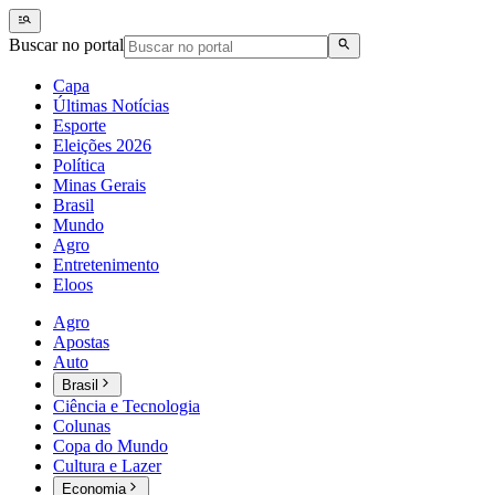
Buscar no portal
Capa
Últimas Notícias
Esporte
Eleições 2026
Política
Minas Gerais
Brasil
Mundo
Agro
Entretenimento
Eloos
Agro
Apostas
Auto
Brasil
Ciência e Tecnologia
Colunas
Copa do Mundo
Cultura e Lazer
Economia